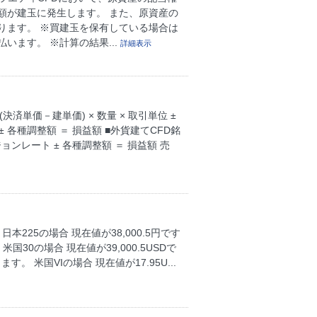
額が建玉に発生します。 また、原資産の
ります。 ※買建玉を保有している場合は
ます。 ※計算の結果...
詳細表示
済単価－建単価) × 数量 × 取引単位 ±
± 各種調整額 ＝ 損益額 ■外貨建てCFD銘
ジョンレート ± 各種調整額 ＝ 損益額 売
本225の場合 現在値が38,000.5円です
国30の場合 現在値が39,000.5USDで
す。 米国VIの場合 現在値が17.95U...