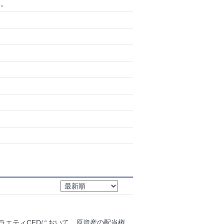
い。
バラエティCFDにおいて、原資産の配当権