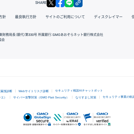
X
facebook
LINE
リンクをコピー
SHARE
方針
最良執行方針
サイトのご利用について
ディスクレイマー
東財務局長（銀代）第330号 所属銀行：GMOあおぞらネット銀行株式会社
協会
GMOクリック証券
セキュリティ相談AIチャットボット
ド漏洩診断
Webサイトリスク診断
セキュリティ事業の軌
ラエ）
サイバー攻撃対策（GMO Flatt Security）
なりすまし対策