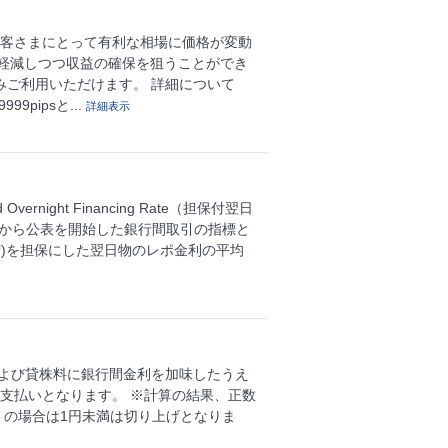
お客さまにとって有利な相場に価格が変動
軽減しつつ収益の確保を狙うことができ
みご利用いただけます。 詳細について
pipsと...
詳細表示
night Financing Rate（担保付翌日
月から公表を開始した銀行間取引の指標と
)を担保にした翌日物のレポ金利の平均
および貸株料に銀行間金利を加味したうえ
支払いとなります。 ※計算の結果、正数
）の場合は1円未満は切り上げとなりま