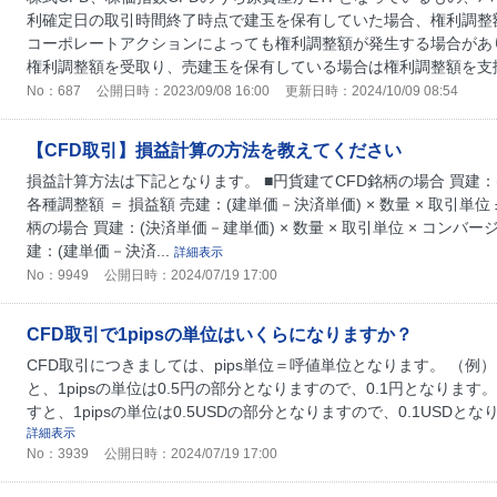
利確定日の取引時間終了時点で建玉を保有していた場合、権利調整
コーポレートアクションによっても権利調整額が発生する場合があ
権利調整額を受取り、売建玉を保有している場合は権利調整額を支払い
No：687
公開日時：2023/09/08 16:00
更新日時：2024/10/09 08:54
【CFD取引】損益計算の方法を教えてください
損益計算方法は下記となります。 ■円貨建てCFD銘柄の場合 買建：(決
各種調整額 ＝ 損益額 売建：(建単価－決済単価) × 数量 × 取引単位 
柄の場合 買建：(決済単価－建単価) × 数量 × 取引単位 × コンバー
建：(建単価－決済...
詳細表示
No：9949
公開日時：2024/07/19 17:00
CFD取引で1pipsの単位はいくらになりますか？
CFD取引につきましては、pips単位＝呼値単位となります。 （例） 日
と、1pipsの単位は0.5円の部分となりますので、0.1円となります。 米
すと、1pipsの単位は0.5USDの部分となりますので、0.1USDとなりま
詳細表示
No：3939
公開日時：2024/07/19 17:00