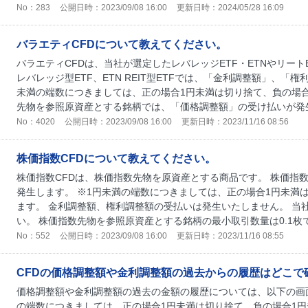
No：283
公開日時：2023/09/08 16:00
更新日時：2024/05/28 16:09
バラエティCFDについて教えてください。
バラエティCFDは、当社が選定したレバレッジETF・ETNやリート
レバレッジ型ETF、ETN REIT型ETFでは、「金利調整額」、「
未満の端数につきましては、正の場合1円未満は切り捨て、負の場合
先物を参照原資産とする銘柄では、「価格調整額」の受け払いが発生.
No：4020
公開日時：2023/09/08 16:00
更新日時：2023/11/16 08:56
株価指数CFDについて教えてください。
株価指数CFDは、株価指数先物を原資産とする商品です。 株価指
発生します。 ※1円未満の端数につきましては、正の場合1円未満
ます。 金利調整額、権利調整額の受払いは発生いたしません。 当
い。 株価指数先物を参照原資産とする銘柄の最小取引数量は0.1枚です
No：552
公開日時：2023/09/08 16:00
更新日時：2023/11/16 08:55
CFDの価格調整額や金利調整額の過去からの履歴はどこで
価格調整額や金利調整額の過去の金額の履歴については、以下の画面
の端数につきましては、正の場合1円未満は切り捨て、負の場合1円未