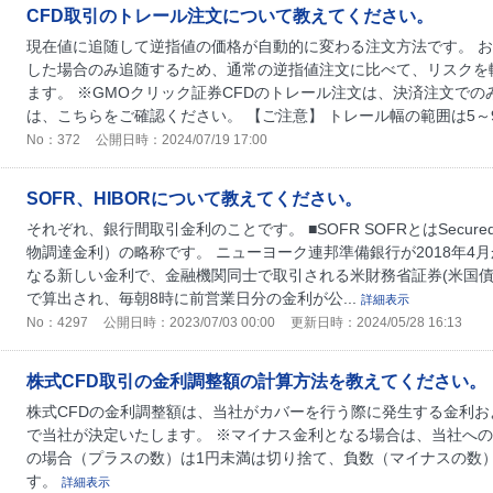
CFD取引のトレール注文について教えてください。
現在値に追随して逆指値の価格が自動的に変わる注文方法です。 
した場合のみ追随するため、通常の逆指値注文に比べて、リスクを
ます。 ※GMOクリック証券CFDのトレール注文は、決済注文での
は、こちらをご確認ください。 【ご注意】 トレール幅の範囲は5～9999
No：372
公開日時：2024/07/19 17:00
SOFR、HIBORについて教えてください。
それぞれ、銀行間取引金利のことです。 ■SOFR SOFRとはSecured Over
物調達金利）の略称です。 ニューヨーク連邦準備銀行が2018年4
なる新しい金利で、金融機関同士で取引される米財務省証券(米国債
で算出され、毎朝8時に前営業日分の金利が公...
詳細表示
No：4297
公開日時：2023/07/03 00:00
更新日時：2024/05/28 16:13
株式CFD取引の金利調整額の計算方法を教えてください。
株式CFDの金利調整額は、当社がカバーを行う際に発生する金利
で当社が決定いたします。 ※マイナス金利となる場合は、当社への
の場合（プラスの数）は1円未満は切り捨て、負数（マイナスの数
す。
詳細表示