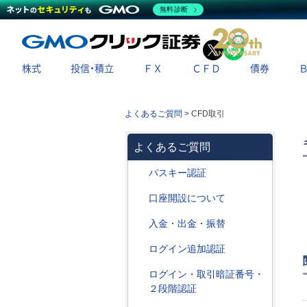
無料診断
X
LINE
株式
投信・積立
ＦＸ
ＣＦＤ
債券
よくあるご質問
>
CFD取引
よくあるご質問
パスキー認証
口座開設について
入金・出金・振替
ログイン追加認証
ログイン・取引暗証番号・
２段階認証