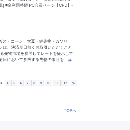
] ■金利調整額 PC会員ページ【CFD】-
然ガス・コーン・大豆・銅先物・ガソリ
ンは、決済期日無くお取引いただくこと
ある先物市場を参照してレートを提示して
日において参照する先物の限月を...
詳
3
4
5
6
7
8
9
10
11
12
≫
TOPへ