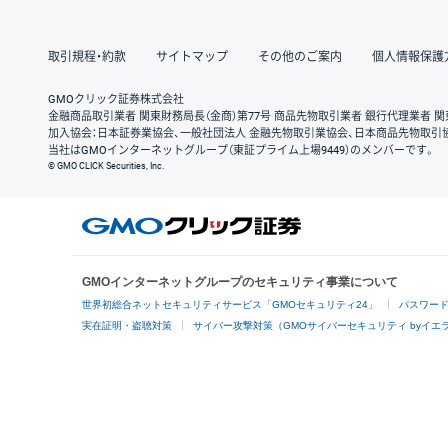
取引規程・約款
サイトマップ
その他のご案内
個人情報保護
GMOクリック証券株式会社
金融商品取引業者 関東財務局長（金商）第77号 商品先物取引業者 銀行代理業者 関
加入協会：日本証券業協会、一般社団法人 金融先物取引業協会、日本商品先物取引
当社はGMOインターネットグループ（東証プライム上場9449）のメンバーです。
© GMO CLICK Securities, Inc.
GMOインターネットグループのセキュリティ事業について
世界初総合ネットセキュリティサービス「GMOセキュリティ24」
パスワー
実在証明・盗聴対策
サイバー攻撃対策（GMOサイバーセキュリティ byイエ