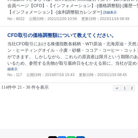
会員ページ【CFD】-【インフォメーション】-[価格調整額]-[履歴一覧
【インフォメーション】-[金利調整額カレンダー]
詳細表示
No：8022
公開日時：2021/12/20 10:56
更新日時：2023/11/16 08:49
CFD取引の価格調整額について教えてください。
当社CFD取引における株価指数各銘柄・WTI原油・北海原油・天
ン・ヒーティングオイル・小麦・砂糖・ココア・コーヒー・コット
ができます。 しかしながら、これらの原資産は限月という期限の
いるため、参照する先物が取引最終日をむかえる前に、当社が定める
細表示
No：117
公開日時：2019/07/16 15:43
更新日時：2023/11/16 08:45
114件中 21 - 30 件を表示
≪
1
2