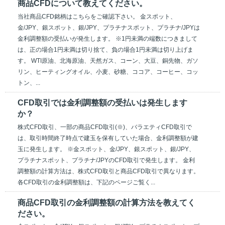
商品CFDについて教えてください。
当社商品CFD銘柄はこちらをご確認下さい。 金スポット、
金/JPY、銀スポット、銀/JPY、プラチナスポット、プラチナ/JPYは
金利調整額の受払いが発生します。 ※1円未満の端数につきまして
は、正の場合1円未満は切り捨て、負の場合1円未満は切り上げま
す。 WTI原油、北海原油、天然ガス、コーン、大豆、銅先物、ガソ
リン、ヒーティングオイル、小麦、砂糖、ココア、コーヒー、コッ
トン、...
CFD取引では金利調整額の受払いは発生します
か？
株式CFD取引、一部の商品CFD取引(※)、バラエティCFD取引で
は、取引時間終了時点で建玉を保有していた場合、金利調整額が建
玉に発生します。 ※金スポット、金/JPY、銀スポット、銀/JPY、
プラチナスポット、プラチナ/JPYのCFD取引で発生します。 金利
調整額の計算方法は、株式CFD取引と商品CFD取引で異なります。
各CFD取引の金利調整額は、下記のページご覧く...
商品CFD取引の金利調整額の計算方法を教えてく
ださい。