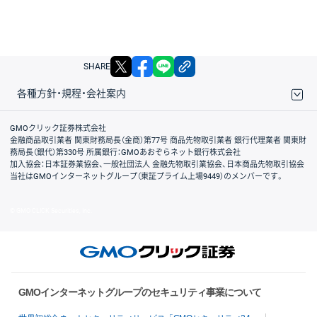
X
facebook
LINE
リンクをコピー
SHARE
各種方針・規程・会社案内
取引規程・約款
サイトマップ
その他のご案内
個人情報保護方針
最良執行方針
サイトのご利用について
ディスクレイマー
信託保全
リスク説明
会社案内
GMOクリック証券株式会社
金融商品取引業者 関東財務局長（金商）第77号 商品先物取引業者 銀行代理業者 関東財
務局長（銀代）第330号 所属銀行：GMOあおぞらネット銀行株式会社
加入協会：日本証券業協会、一般社団法人 金融先物取引業協会、日本商品先物取引協会
当社はGMOインターネットグループ（東証プライム上場9449）のメンバーです。
© GMO CLICK Securities, Inc.
GMOインターネットグループのセキュリティ事業について