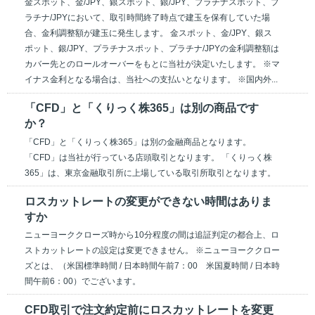
金スポット、金/JPY、銀スポット、銀/JPY、プラチナスポット、プ
ラチナ/JPYにおいて、取引時間終了時点で建玉を保有していた場
合、金利調整額が建玉に発生します。 金スポット、金/JPY、銀ス
ポット、銀/JPY、プラチナスポット、プラチナ/JPYの金利調整額は
カバー先とのロールオーバーをもとに当社が決定いたします。 ※マ
イナス金利となる場合は、当社への支払いとなります。 ※国内外...
「CFD」と「くりっく株365」は別の商品です
か？
「CFD」と「くりっく株365」は別の金融商品となります。
「CFD」は当社が行っている店頭取引となります。 「くりっく株
365」は、東京金融取引所に上場している取引所取引となります。
ロスカットレートの変更ができない時間はありま
すか
ニューヨーククローズ時から10分程度の間は追証判定の都合上、ロ
ストカットレートの設定は変更できません。 ※ニューヨーククロー
ズとは、（米国標準時間 / 日本時間午前7：00 米国夏時間 / 日本時
間午前6：00）でございます。
CFD取引で注文約定前にロスカットレートを変更