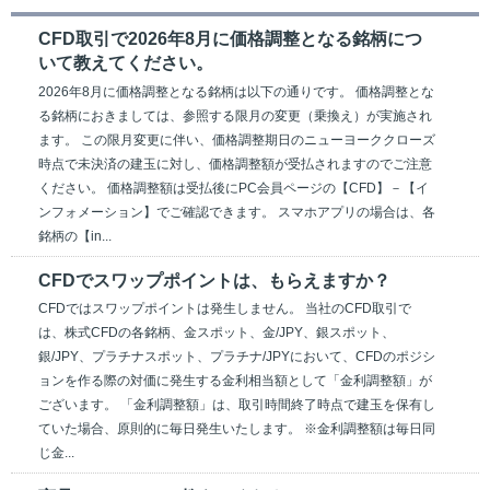
CFD取引で2026年8月に価格調整となる銘柄につ
いて教えてください。
2026年8月に価格調整となる銘柄は以下の通りです。 価格調整とな
る銘柄におきましては、参照する限月の変更（乗換え）が実施され
ます。 この限月変更に伴い、価格調整期日のニューヨーククローズ
時点で未決済の建玉に対し、価格調整額が受払されますのでご注意
ください。 価格調整額は受払後にPC会員ページの【CFD】－【イ
ンフォメーション】でご確認できます。 スマホアプリの場合は、各
銘柄の【in...
CFDでスワップポイントは、もらえますか？
CFDではスワップポイントは発生しません。 当社のCFD取引で
は、株式CFDの各銘柄、金スポット、金/JPY、銀スポット、
銀/JPY、プラチナスポット、プラチナ/JPYにおいて、CFDのポジシ
ョンを作る際の対価に発生する金利相当額として「金利調整額」が
ございます。 「金利調整額」は、取引時間終了時点で建玉を保有し
ていた場合、原則的に毎日発生いたします。 ※金利調整額は毎日同
じ金...