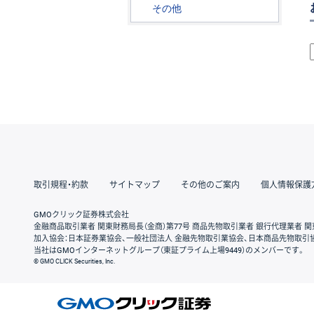
その他
取引規程・約款
サイトマップ
その他のご案内
個人情報保護
GMOクリック証券株式会社
金融商品取引業者 関東財務局長（金商）第77号 商品先物取引業者 銀行代理業者 関
加入協会：日本証券業協会、一般社団法人 金融先物取引業協会、日本商品先物取引
当社はGMOインターネットグループ（東証プライム上場9449）のメンバーです。
© GMO CLICK Securities, Inc.