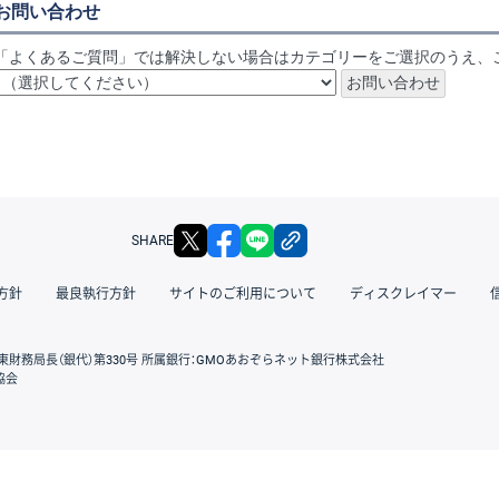
お問い合わせ
「よくあるご質問」では解決しない場合はカテゴリーをご選択のうえ、
X
facebook
LINE
リンクをコピー
SHARE
方針
最良執行方針
サイトのご利用について
ディスクレイマー
東財務局長（銀代）第330号 所属銀行：GMOあおぞらネット銀行株式会社
協会
GMOクリック証券