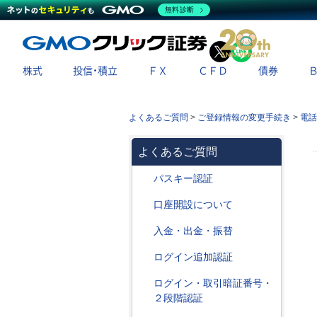
無料診断
X
LINE
株式
投信・積立
ＦＸ
ＣＦＤ
債券
よくあるご質問
>
ご登録情報の変更手続き
>
電話
よくあるご質問
パスキー認証
口座開設について
入金・出金・振替
ログイン追加認証
ログイン・取引暗証番号・
２段階認証