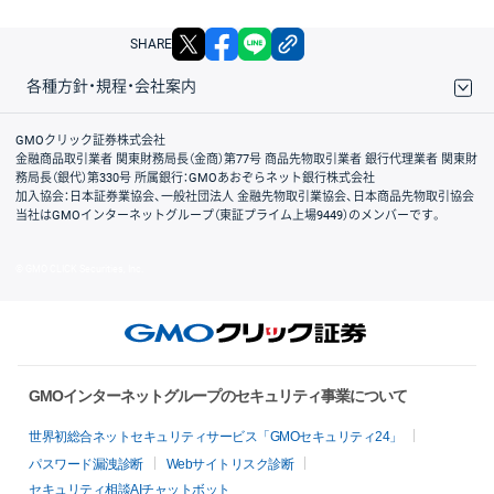
X
facebook
LINE
リンクをコピー
SHARE
各種方針・規程・会社案内
取引規程・約款
サイトマップ
その他のご案内
個人情報保護方針
最良執行方針
サイトのご利用について
ディスクレイマー
信託保全
リスク説明
会社案内
GMOクリック証券株式会社
金融商品取引業者 関東財務局長（金商）第77号 商品先物取引業者 銀行代理業者 関東財
務局長（銀代）第330号 所属銀行：GMOあおぞらネット銀行株式会社
加入協会：日本証券業協会、一般社団法人 金融先物取引業協会、日本商品先物取引協会
当社はGMOインターネットグループ（東証プライム上場9449）のメンバーです。
© GMO CLICK Securities, Inc.
GMOインターネットグループのセキュリティ事業について
世界初総合ネットセキュリティサービス「GMOセキュリティ24」
パスワード漏洩診断
Webサイトリスク診断
セキュリティ相談AIチャットボット