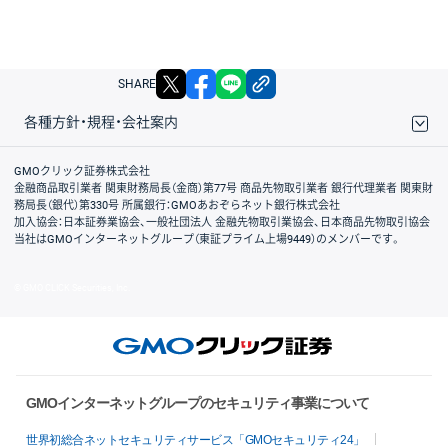
X
facebook
LINE
リンクをコピー
SHARE
各種方針・規程・会社案内
取引規程・約款
サイトマップ
その他のご案内
個人情報保護方針
最良執行方針
サイトのご利用について
ディスクレイマー
信託保全
リスク説明
会社案内
GMOクリック証券株式会社
金融商品取引業者 関東財務局長（金商）第77号 商品先物取引業者 銀行代理業者 関東財
務局長（銀代）第330号 所属銀行：GMOあおぞらネット銀行株式会社
加入協会：日本証券業協会、一般社団法人 金融先物取引業協会、日本商品先物取引協会
当社はGMOインターネットグループ（東証プライム上場9449）のメンバーです。
© GMO CLICK Securities, Inc.
GMOインターネットグループのセキュリティ事業について
世界初総合ネットセキュリティサービス「GMOセキュリティ24」