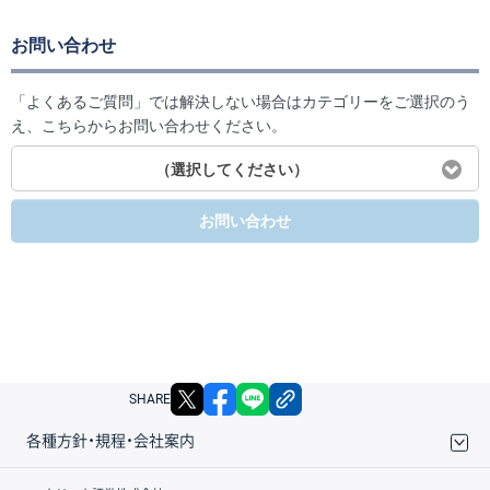
お問い合わせ
「よくあるご質問」では解決しない場合はカテゴリーをご選択のう
え、こちらからお問い合わせください。
（選択してください）
お問い合わせ
X
facebook
LINE
リンクをコピー
SHARE
各種方針・規程・会社案内
取引規程・約款
サイトマップ
その他のご案内
個人情報保護方針
最良執行方針
サイトのご利用について
ディスクレイマー
信託保全
リスク説明
会社案内