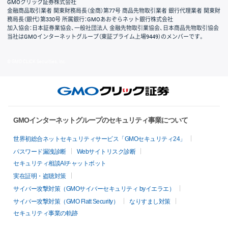
GMOクリック証券株式会社
金融商品取引業者 関東財務局長（金商）第77号 商品先物取引業者 銀行代理業者 関東財
務局長（銀代）第330号 所属銀行：GMOあおぞらネット銀行株式会社
加入協会：日本証券業協会、一般社団法人 金融先物取引業協会、日本商品先物取引協会
当社はGMOインターネットグループ（東証プライム上場9449）のメンバーです。
© GMO CLICK Securities, Inc.
GMOインターネットグループのセキュリティ事業について
世界初総合ネットセキュリティサービス「GMOセキュリティ24」
パスワード漏洩診断
Webサイトリスク診断
セキュリティ相談AIチャットボット
実在証明・盗聴対策
サイバー攻撃対策（GMOサイバーセキュリティ byイエラエ）
サイバー攻撃対策（GMO Flatt Security）
なりすまし対策
セキュリティ事業の軌跡