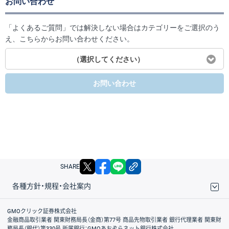
お問い合わせ
「よくあるご質問」では解決しない場合はカテゴリーをご選択のう
え、こちらからお問い合わせください。
（選択してください）
お問い合わせ
X
facebook
LINE
リンクをコピー
SHARE
各種方針・規程・会社案内
取引規程・約款
サイトマップ
その他のご案内
個人情報保護方針
最良執行方針
サイトのご利用について
ディスクレイマー
信託保全
リスク説明
会社案内
GMOクリック証券株式会社
金融商品取引業者 関東財務局長（金商）第77号 商品先物取引業者 銀行代理業者 関東財
務局長（銀代）第330号 所属銀行：GMOあおぞらネット銀行株式会社