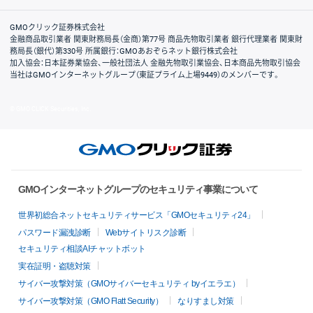
取引規程・約款
サイトマップ
その他のご案内
個人情報保護方針
最良執行方針
サイトのご利用について
ディスクレイマー
信託保全
リスク説明
会社案内
GMOクリック証券株式会社
金融商品取引業者 関東財務局長（金商）第77号 商品先物取引業者 銀行代理業者 関東財
務局長（銀代）第330号 所属銀行：GMOあおぞらネット銀行株式会社
加入協会：日本証券業協会、一般社団法人 金融先物取引業協会、日本商品先物取引協会
当社はGMOインターネットグループ（東証プライム上場9449）のメンバーです。
© GMO CLICK Securities, Inc.
GMOインターネットグループのセキュリティ事業について
世界初総合ネットセキュリティサービス「GMOセキュリティ24」
パスワード漏洩診断
Webサイトリスク診断
セキュリティ相談AIチャットボット
実在証明・盗聴対策
サイバー攻撃対策（GMOサイバーセキュリティ byイエラエ）
サイバー攻撃対策（GMO Flatt Security）
なりすまし対策