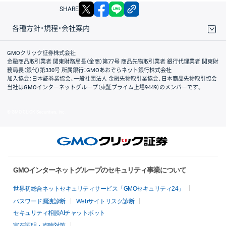
X
facebook
LINE
リンクをコピー
SHARE
各種方針・規程・会社案内
取引規程・約款
サイトマップ
その他のご案内
個人情報保護方針
最良執行方針
サイトのご利用について
ディスクレイマー
信託保全
リスク説明
会社案内
GMOクリック証券株式会社
金融商品取引業者 関東財務局長（金商）第77号 商品先物取引業者 銀行代理業者 関東財
務局長（銀代）第330号 所属銀行：GMOあおぞらネット銀行株式会社
加入協会：日本証券業協会、一般社団法人 金融先物取引業協会、日本商品先物取引協会
当社はGMOインターネットグループ（東証プライム上場9449）のメンバーです。
© GMO CLICK Securities, Inc.
GMOインターネットグループのセキュリティ事業について
世界初総合ネットセキュリティサービス「GMOセキュリティ24」
パスワード漏洩診断
Webサイトリスク診断
セキュリティ相談AIチャットボット
実在証明・盗聴対策