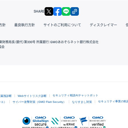
X
facebook
LINE
リンクをコピー
SHARE
方針
最良執行方針
サイトのご利用について
ディスクレイマー
東財務局長（銀代）第330号 所属銀行：GMOあおぞらネット銀行株式会社
協会
GMOクリック証券
セキュリティ相談AIチャットボット
ド漏洩診断
Webサイトリスク診断
セキュリティ事業の軌
ラエ）
サイバー攻撃対策（GMO Flatt Security）
なりすまし対策