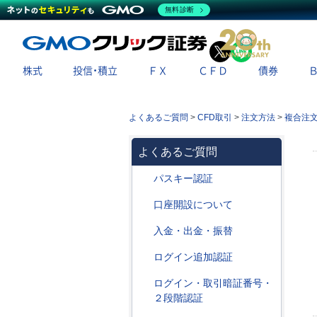
無料診断
X
LINE
株式
投信・積立
ＦＸ
ＣＦＤ
債券
よくあるご質問
>
CFD取引
>
注文方法
>
複合注
よくあるご質問
パスキー認証
口座開設について
入金・出金・振替
ログイン追加認証
ログイン・取引暗証番号・
２段階認証