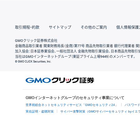
取引規程・約款
サイトマップ
その他のご案内
個人情報保護
GMOクリック証券株式会社
金融商品取引業者 関東財務局長（金商）第77号 商品先物取引業者 銀行代理業者 関
加入協会：日本証券業協会、一般社団法人 金融先物取引業協会、日本商品先物取引
当社はGMOインターネットグループ（東証プライム上場9449）のメンバーです。
© GMO CLICK Securities, Inc.
GMOインターネットグループのセキュリティ事業について
世界初総合ネットセキュリティサービス「GMOセキュリティ24」
パスワー
実在証明・盗聴対策
サイバー攻撃対策（GMOサイバーセキュリティ byイエ