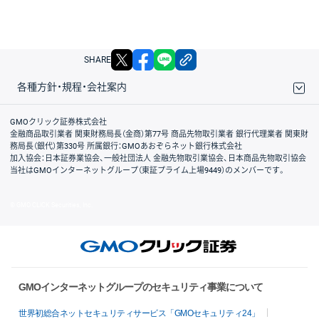
X
facebook
LINE
リンクをコピー
SHARE
各種方針・規程・会社案内
取引規程・約款
サイトマップ
その他のご案内
個人情報保護方針
最良執行方針
サイトのご利用について
ディスクレイマー
信託保全
リスク説明
会社案内
GMOクリック証券株式会社
金融商品取引業者 関東財務局長（金商）第77号 商品先物取引業者 銀行代理業者 関東財
務局長（銀代）第330号 所属銀行：GMOあおぞらネット銀行株式会社
加入協会：日本証券業協会、一般社団法人 金融先物取引業協会、日本商品先物取引協会
当社はGMOインターネットグループ（東証プライム上場9449）のメンバーです。
© GMO CLICK Securities, Inc.
GMOインターネットグループのセキュリティ事業について
世界初総合ネットセキュリティサービス「GMOセキュリティ24」