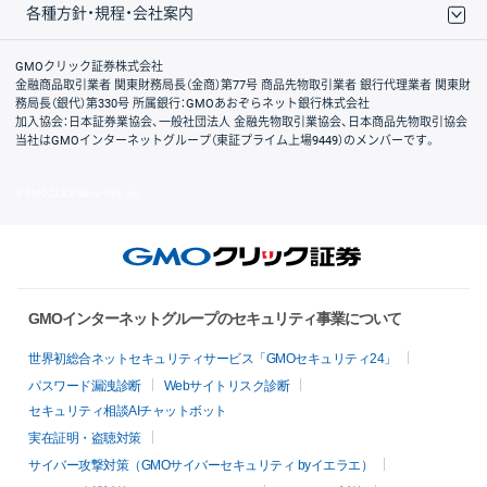
各種方針・規程・会社案内
取引規程・約款
サイトマップ
その他のご案内
個人情報保護方針
最良執行方針
サイトのご利用について
ディスクレイマー
信託保全
リスク説明
会社案内
GMOクリック証券株式会社
金融商品取引業者 関東財務局長（金商）第77号 商品先物取引業者 銀行代理業者 関東財
務局長（銀代）第330号 所属銀行：GMOあおぞらネット銀行株式会社
加入協会：日本証券業協会、一般社団法人 金融先物取引業協会、日本商品先物取引協会
当社はGMOインターネットグループ（東証プライム上場9449）のメンバーです。
© GMO CLICK Securities, Inc.
GMOインターネットグループのセキュリティ事業について
世界初総合ネットセキュリティサービス「GMOセキュリティ24」
パスワード漏洩診断
Webサイトリスク診断
セキュリティ相談AIチャットボット
実在証明・盗聴対策
サイバー攻撃対策（GMOサイバーセキュリティ byイエラエ）