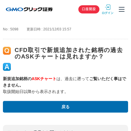
GMOクリック
口座開設
No : 5098
更新日時 : 2021/12/03 15:57
CFD取引で新規追加された銘柄の過去
のASKチャートは見れますか？
新規追加銘柄の
ASKチャート
は、過去に遡って
ご覧いただく事はで
きません。
取扱開始日以降から表示されます。
戻る