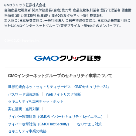
GMOクリック証券株式会社
金融商品取引業者 関東財務局長（金商）第77号 商品先物取引業者 銀行代理業者 関東財
務局長（銀代）第330号 所属銀行：GMOあおぞらネット銀行株式会社
加入協会：日本証券業協会、一般社団法人 金融先物取引業協会、日本商品先物取引協会
当社はGMOインターネットグループ（東証プライム上場9449）のメンバーです。
© GMO CLICK Securities, Inc.
GMOインターネットグループのセキュリティ事業について
世界初総合ネットセキュリティサービス「GMOセキュリティ24」
パスワード漏洩診断
Webサイトリスク診断
セキュリティ相談AIチャットボット
実在証明・盗聴対策
サイバー攻撃対策（GMOサイバーセキュリティ byイエラエ）
サイバー攻撃対策（GMO Flatt Security）
なりすまし対策
セキュリティ事業の軌跡