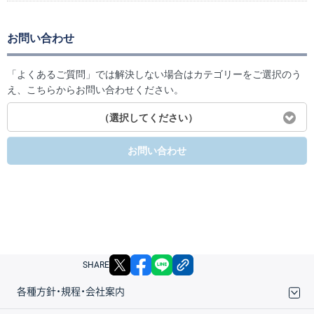
お問い合わせ
「よくあるご質問」では解決しない場合はカテゴリーをご選択のう
え、こちらからお問い合わせください。
（選択してください）
お問い合わせ
X
facebook
LINE
リンクをコピー
SHARE
各種方針・規程・会社案内
取引規程・約款
サイトマップ
その他のご案内
個人情報保護方針
最良執行方針
サイトのご利用について
ディスクレイマー
信託保全
リスク説明
会社案内