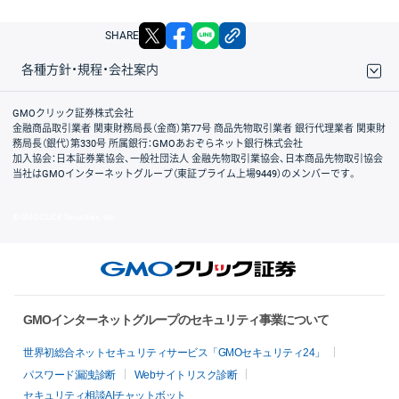
X
facebook
LINE
リンクをコピー
SHARE
各種方針・規程・会社案内
取引規程・約款
サイトマップ
その他のご案内
個人情報保護方針
最良執行方針
サイトのご利用について
ディスクレイマー
信託保全
リスク説明
会社案内
GMOクリック証券株式会社
金融商品取引業者 関東財務局長（金商）第77号 商品先物取引業者 銀行代理業者 関東財
務局長（銀代）第330号 所属銀行：GMOあおぞらネット銀行株式会社
加入協会：日本証券業協会、一般社団法人 金融先物取引業協会、日本商品先物取引協会
当社はGMOインターネットグループ（東証プライム上場9449）のメンバーです。
© GMO CLICK Securities, Inc.
GMOインターネットグループのセキュリティ事業について
世界初総合ネットセキュリティサービス「GMOセキュリティ24」
パスワード漏洩診断
Webサイトリスク診断
セキュリティ相談AIチャットボット