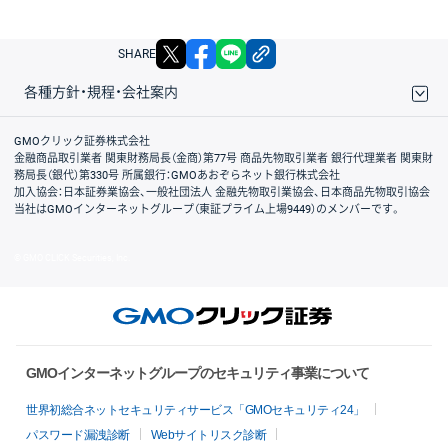
X
facebook
LINE
リンクをコピー
SHARE
各種方針・規程・会社案内
取引規程・約款
サイトマップ
その他のご案内
個人情報保護方針
最良執行方針
サイトのご利用について
ディスクレイマー
信託保全
リスク説明
会社案内
GMOクリック証券株式会社
金融商品取引業者 関東財務局長（金商）第77号 商品先物取引業者 銀行代理業者 関東財
務局長（銀代）第330号 所属銀行：GMOあおぞらネット銀行株式会社
加入協会：日本証券業協会、一般社団法人 金融先物取引業協会、日本商品先物取引協会
当社はGMOインターネットグループ（東証プライム上場9449）のメンバーです。
© GMO CLICK Securities, Inc.
GMOインターネットグループのセキュリティ事業について
世界初総合ネットセキュリティサービス「GMOセキュリティ24」
パスワード漏洩診断
Webサイトリスク診断