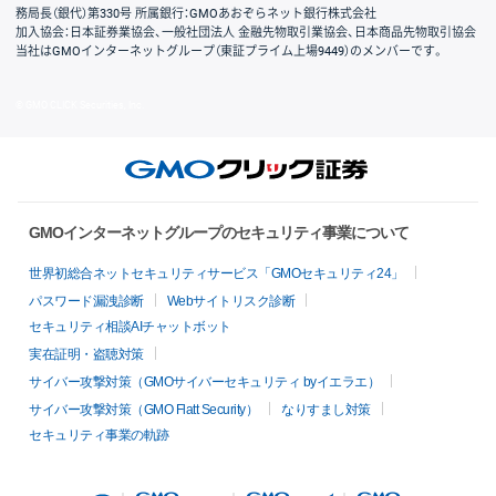
務局長（銀代）第330号 所属銀行：GMOあおぞらネット銀行株式会社
加入協会：日本証券業協会、一般社団法人 金融先物取引業協会、日本商品先物取引協会
当社はGMOインターネットグループ（東証プライム上場9449）のメンバーです。
© GMO CLICK Securities, Inc.
GMOインターネットグループのセキュリティ事業について
世界初総合ネットセキュリティサービス「GMOセキュリティ24」
パスワード漏洩診断
Webサイトリスク診断
セキュリティ相談AIチャットボット
実在証明・盗聴対策
サイバー攻撃対策（GMOサイバーセキュリティ byイエラエ）
サイバー攻撃対策（GMO Flatt Security）
なりすまし対策
セキュリティ事業の軌跡