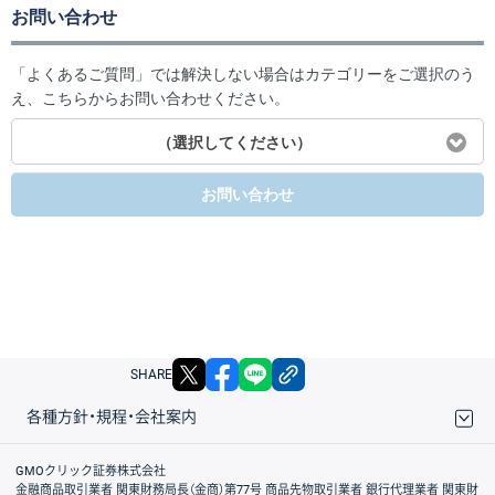
お問い合わせ
「よくあるご質問」では解決しない場合はカテゴリーをご選択のう
え、こちらからお問い合わせください。
（選択してください）
お問い合わせ
X
facebook
LINE
リンクをコピー
SHARE
各種方針・規程・会社案内
取引規程・約款
サイトマップ
その他のご案内
個人情報保護方針
最良執行方針
サイトのご利用について
ディスクレイマー
信託保全
リスク説明
会社案内
GMOクリック証券株式会社
金融商品取引業者 関東財務局長（金商）第77号 商品先物取引業者 銀行代理業者 関東財