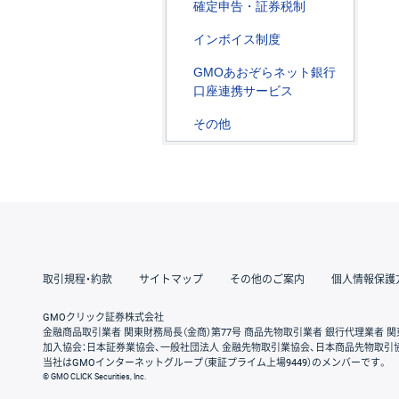
確定申告・証券税制
インボイス制度
GMOあおぞらネット銀行
口座連携サービス
その他
取引規程・約款
サイトマップ
その他のご案内
個人情報保護
GMOクリック証券株式会社
金融商品取引業者 関東財務局長（金商）第77号 商品先物取引業者 銀行代理業者 関
加入協会：日本証券業協会、一般社団法人 金融先物取引業協会、日本商品先物取引
当社はGMOインターネットグループ（東証プライム上場9449）のメンバーです。
© GMO CLICK Securities, Inc.