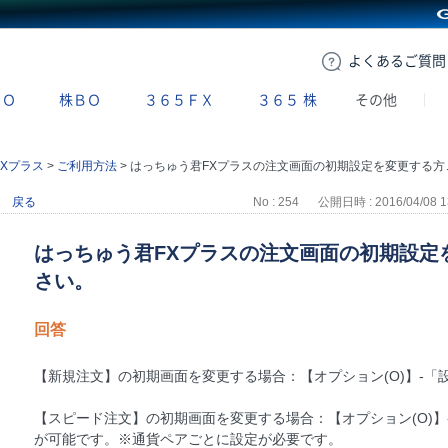
GMOクリック証券
よくある
ご質問
ＢＯ
株ＢＯ
３６５ＦＸ
３６５
株
その他
Xプラス
>
ご利用方法
>
はっちゅう君FXプラスの注文画面の初期設定を変更する方法を教えてください。
戻る
No : 254
公開日時 : 2016/04/08 1
はっちゅう君FXプラスの注文画面の初期設定
さい。
回答
【新規注文】の初期画面を変更する場合：【オプション(O)】-「
【スピード注文】の初期画面を変更する場合：【オプション(O)】
が可能です。※通貨ペアごとに設定が必要です。