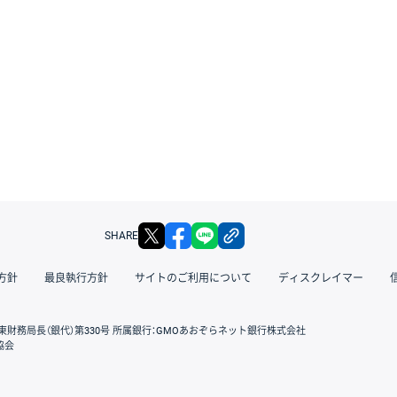
X
facebook
LINE
リンクをコピー
SHARE
方針
最良執行方針
サイトのご利用について
ディスクレイマー
東財務局長（銀代）第330号 所属銀行：GMOあおぞらネット銀行株式会社
協会