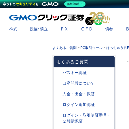
無料診断
X
LINE
株式
投信・積立
ＦＸ
ＣＦＤ
債券
よくあるご質問
>
PC取引ツール
>
はっちゅう君F
よくあるご質問
パスキー認証
口座開設について
入金・出金・振替
ログイン追加認証
ログイン・取引暗証番号・
２段階認証