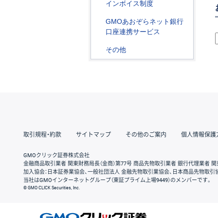
インボイス制度
GMOあおぞらネット銀行
口座連携サービス
その他
取引規程・約款
サイトマップ
その他のご案内
個人情報保護
GMOクリック証券株式会社
金融商品取引業者 関東財務局長（金商）第77号 商品先物取引業者 銀行代理業者 関
加入協会：日本証券業協会、一般社団法人 金融先物取引業協会、日本商品先物取引
当社はGMOインターネットグループ（東証プライム上場9449）のメンバーです。
© GMO CLICK Securities, Inc.