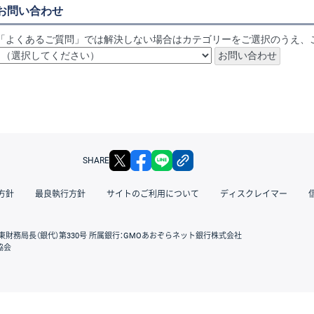
お問い合わせ
「よくあるご質問」では解決しない場合はカテゴリーをご選択のうえ、
X
facebook
LINE
リンクをコピー
SHARE
方針
最良執行方針
サイトのご利用について
ディスクレイマー
東財務局長（銀代）第330号 所属銀行：GMOあおぞらネット銀行株式会社
協会
GMOクリック証券