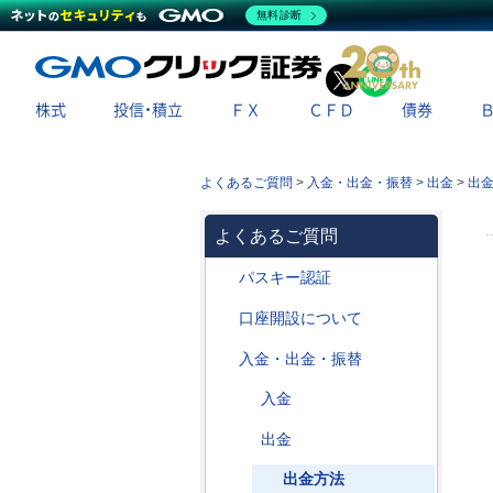
無料診断
X
LINE
株式
投信・積立
ＦＸ
ＣＦＤ
債券
よくあるご質問
>
入金・出金・振替
>
出金
>
出
よくあるご質問
パスキー認証
口座開設について
入金・出金・振替
入金
出金
出金方法