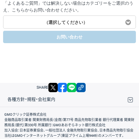
「よくあるご質問」では解決しない場合はカテゴリーをご選択のう
え、こちらからお問い合わせください。
（選択してください）
お問い合わせ
X
facebook
LINE
リンクをコピー
SHARE
各種方針・規程・会社案内
取引規程・約款
サイトマップ
その他のご案内
個人情報保護方針
最良執行方針
サイトのご利用について
ディスクレイマー
信託保全
リスク説明
会社案内
GMOクリック証券株式会社
金融商品取引業者 関東財務局長（金商）第77号 商品先物取引業者 銀行代理業者 関東財
務局長（銀代）第330号 所属銀行：GMOあおぞらネット銀行株式会社
加入協会：日本証券業協会、一般社団法人 金融先物取引業協会、日本商品先物取引協会
当社はGMOインターネットグループ（東証プライム上場9449）のメンバーです。