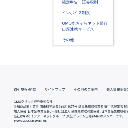
確定申告・証券税制
インボイス制度
GMOあおぞらネット銀行
口座連携サービス
その他
取引規程・約款
サイトマップ
その他のご案内
個人情報保護
GMOクリック証券株式会社
金融商品取引業者 関東財務局長（金商）第77号 商品先物取引業者 銀行代理業者 関
加入協会：日本証券業協会、一般社団法人 金融先物取引業協会、日本商品先物取引
当社はGMOインターネットグループ（東証プライム上場9449）のメンバーです。
© GMO CLICK Securities, Inc.