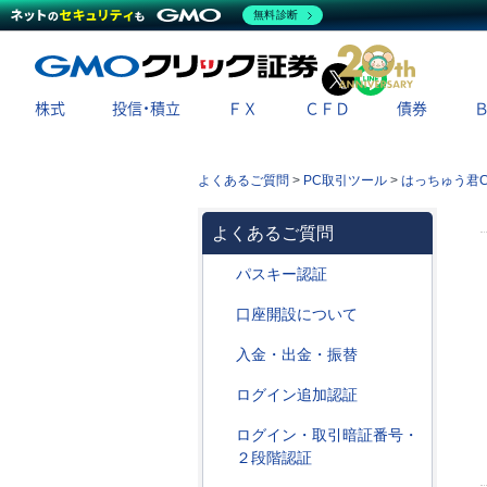
無料診断
X
LINE
株式
投信・積立
ＦＸ
ＣＦＤ
債券
よくあるご質問
>
PC取引ツール
>
はっちゅう君C
よくあるご質問
パスキー認証
口座開設について
入金・出金・振替
ログイン追加認証
ログイン・取引暗証番号・
２段階認証