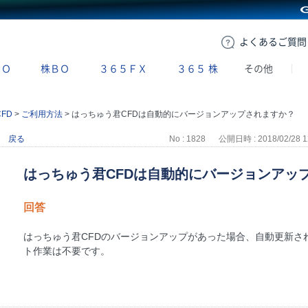
GMOクリック証券
よくある
ご質問
ＢＯ
株ＢＯ
３６５ＦＸ
３６５
株
その他
FD
>
ご利用方法
>
はっちゅう君CFDは自動的にバージョンアップされますか？
戻る
No : 1828
公開日時 : 2018/02/28 1
はっちゅう君CFDは自動的にバージョンアッ
回答
はっちゅう君CFDのバージョンアップがあった場合、自動更新さ
ト作業は不要です。