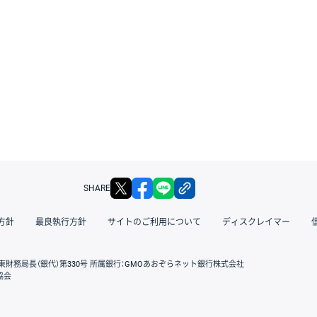
X
facebook
LINE
リンクをコピー
SHARE
方針
最良執行方針
サイトのご利用について
ディスクレイマー
東財務局長（銀代）第330号 所属銀行：GMOあおぞらネット銀行株式会社
協会