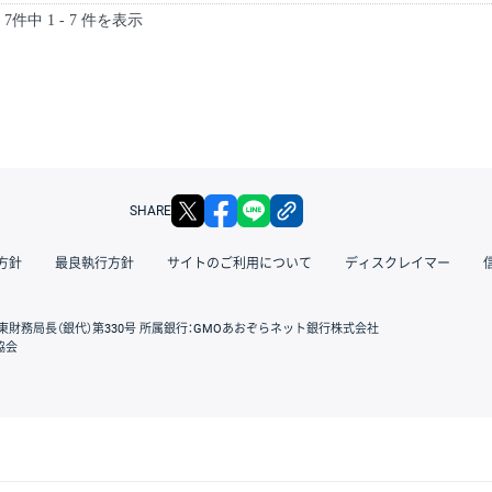
7件中 1 - 7 件を表示
X
facebook
LINE
リンクをコピー
SHARE
方針
最良執行方針
サイトのご利用について
ディスクレイマー
東財務局長（銀代）第330号 所属銀行：GMOあおぞらネット銀行株式会社
協会
GMOクリック証券