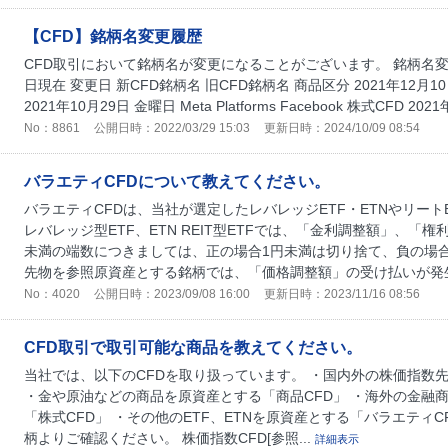
【CFD】銘柄名変更履歴
CFD取引において銘柄名が変更になることがございます。 銘柄名変更
日現在 変更日 新CFD銘柄名 旧CFD銘柄名 商品区分 2021年12月1
2021年10月29日 金曜日 Meta Platforms Facebook 株式CFD 202
No：8861
公開日時：2022/03/29 15:03
更新日時：2024/10/09 08:54
バラエティCFDについて教えてください。
バラエティCFDは、当社が選定したレバレッジETF・ETNやリート
レバレッジ型ETF、ETN REIT型ETFでは、「金利調整額」、「
未満の端数につきましては、正の場合1円未満は切り捨て、負の場合
先物を参照原資産とする銘柄では、「価格調整額」の受け払いが発生.
No：4020
公開日時：2023/09/08 16:00
更新日時：2023/11/16 08:56
CFD取引で取引可能な商品を教えてください。
当社では、以下のCFDを取り扱っています。 ・国内外の株価指数
・金や原油などの商品を原資産とする「商品CFD」 ・海外の金融
「株式CFD」 ・その他のETF、ETNを原資産とする「バラエティC
柄よりご確認ください。 株価指数CFD[参照...
詳細表示