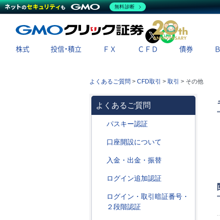
無料診断
X
LINE
株式
投信・積立
ＦＸ
ＣＦＤ
債券
よくあるご質問
>
CFD取引
>
取引
>
その他
よくあるご質問
パスキー認証
口座開設について
入金・出金・振替
ログイン追加認証
ログイン・取引暗証番号・
２段階認証