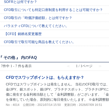
SOFRとは何ですか？
CFD取引についても特定口座制度を利用することは可能ですか？
CFD取引の「時価評価総額」とは何ですか？
バラエティCFDについて教えてください。
【CFD】銘柄名変更履歴
CFD取引で取引可能な商品を教えてください。
『 その他 』 内のFAQ
7件中 1 - 7 件を表示
≪
1 / 1ページ
≫
CFDでスワップポイントは、もらえますか？
CFDではスワップポイントは発生しません。 当社のCFD取引では
金/JPY、銀スポット、銀/JPY、プラチナスポット、プラチナ/JP
価に発生する金利相当額として「金利調整額」がございます。 「
を保有していた場合、原則的に毎日発生いたします。 ※金利調整額は
No：4014
公開日時：2021/07/14 15:50
更新日時：2026/07/09 16:51