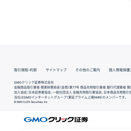
取引規程・約款
サイトマップ
その他のご案内
個人情報保護
GMOクリック証券株式会社
金融商品取引業者 関東財務局長（金商）第77号 商品先物取引業者 銀行代理業者 関
加入協会：日本証券業協会、一般社団法人 金融先物取引業協会、日本商品先物取引
当社はGMOインターネットグループ（東証プライム上場9449）のメンバーです。
© GMO CLICK Securities, Inc.