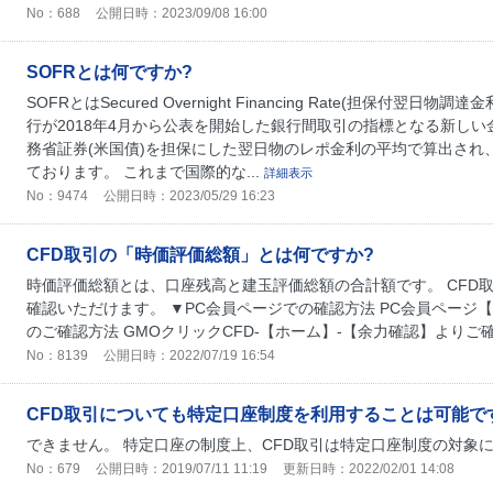
No：688
公開日時：2023/09/08 16:00
SOFRとは何ですか?
SOFRとはSecured Overnight Financing Rate(担保付
行が2018年4月から公表を開始した銀行間取引の指標となる新し
務省証券(米国債)を担保にした翌日物のレポ金利の平均で算出され
ております。 これまで国際的な...
詳細表示
No：9474
公開日時：2023/05/29 16:23
CFD取引の「時価評価総額」とは何ですか?
時価評価総額とは、口座残高と建玉評価総額の合計額です。 CFD
確認いただけます。 ▼PC会員ページでの確認方法 PC会員ページ【
のご確認方法 GMOクリックCFD-【ホーム】-【余力確認】より
No：8139
公開日時：2022/07/19 16:54
CFD取引についても特定口座制度を利用することは可能で
できません。 特定口座の制度上、CFD取引は特定口座制度の対象
No：679
公開日時：2019/07/11 11:19
更新日時：2022/02/01 14:08