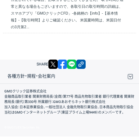
常と異なる場合もございますので、各取引日の取引時間の詳細は、
スマホアプリ「GMOクリックCFD」-各銘柄の【info】-【基本情
報】-【取引時間】よりご確認ください。 米国夏時間は、米国日付
の3月第2...
X
facebook
LINE
リンクをコピー
SHARE
各種方針・規程・会社案内
取引規程・約款
サイトマップ
その他のご案内
個人情報保護方針
最良執行方針
サイトのご利用について
ディスクレイマー
信託保全
リスク説明
会社案内
GMOクリック証券株式会社
金融商品取引業者 関東財務局長（金商）第77号 商品先物取引業者 銀行代理業者 関東財
務局長（銀代）第330号 所属銀行：GMOあおぞらネット銀行株式会社
加入協会：日本証券業協会、一般社団法人 金融先物取引業協会、日本商品先物取引協会
当社はGMOインターネットグループ（東証プライム上場9449）のメンバーです。
© GMO CLICK Securities, Inc.