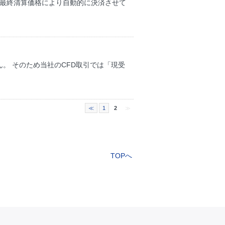
に最終清算価格により自動的に決済させて
。 そのため当社のCFD取引では「現受
≪
1
2
≫
TOPへ