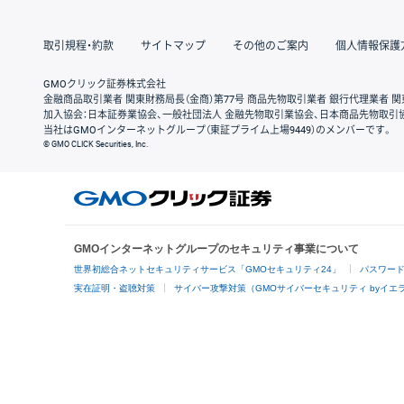
取引規程・約款
サイトマップ
その他のご案内
個人情報保護
GMOクリック証券株式会社
金融商品取引業者 関東財務局長（金商）第77号 商品先物取引業者 銀行代理業者 関
加入協会：日本証券業協会、一般社団法人 金融先物取引業協会、日本商品先物取引
当社はGMOインターネットグループ（東証プライム上場9449）のメンバーです。
© GMO CLICK Securities, Inc.
GMOインターネットグループのセキュリティ事業について
世界初総合ネットセキュリティサービス「GMOセキュリティ24」
パスワー
実在証明・盗聴対策
サイバー攻撃対策（GMOサイバーセキュリティ byイエ