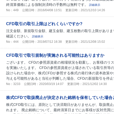
終清算価格による強制決済時の手数料は無料です。
詳細表示
No：449
公開日時：2016/04/08 13:51
更新日時：2021/12/10 14:26
CFD取引の取引上限はどれくらいですか?
注文金額、新規取引金額、建玉金額、建玉枚数の取引上限があります
確認ください。
詳細表示
No：444
公開日時：2019/07/12 16:38
更新日時：2021/12/08 15:02
CFD取引で取引規制が実施される可能性はありますか
ございます。 CFDの参照原資産の相場状況を勘案し、お客様のリ
を実施いたします。 CFDの参照原資産が上場されている取引所等
設けられた場合や、株式CFDが参照する株式の発行体の資本政策
与える可能性があると当社が判断した場合、CFDの新規取引を停止す
No：3233
公開日時：2020/03/19 14:07
更新日時：2021/12/02 14:30
株式CFDで取扱廃止が決定された銘柄を保有していた場合
株式CFD取引には、原則として決済期日がありませんが、取扱廃
れます。 廃止銘柄について、最終清算日までにお客様が反対売買