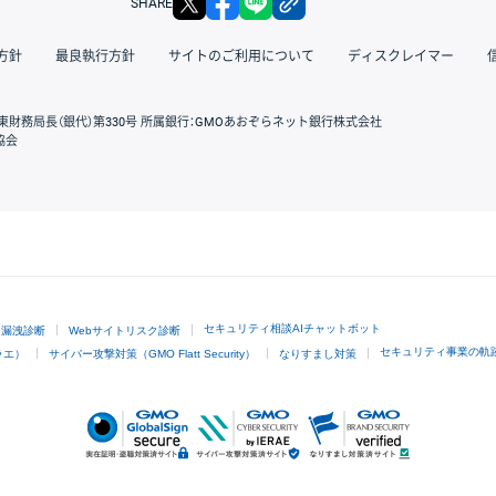
SHARE
方針
最良執行方針
サイトのご利用について
ディスクレイマー
東財務局長（銀代）第330号 所属銀行：GMOあおぞらネット銀行株式会社
協会
GMOクリック証券
セキュリティ相談AIチャットボット
ド漏洩診断
Webサイトリスク診断
セキュリティ事業の軌
ラエ）
サイバー攻撃対策（GMO Flatt Security）
なりすまし対策