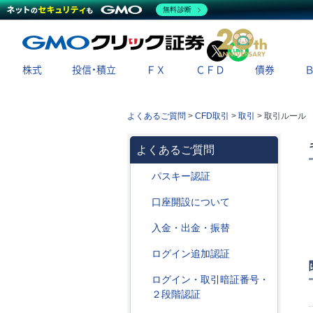
無料診断
X
LINE
株式
投信・積立
ＦＸ
ＣＦＤ
債券
よくあるご質問
>
CFD取引
>
取引
>
取引ルール
よくあるご質問
パスキー認証
口座開設について
入金・出金・振替
ログイン追加認証
ログイン・取引暗証番号・
２段階認証