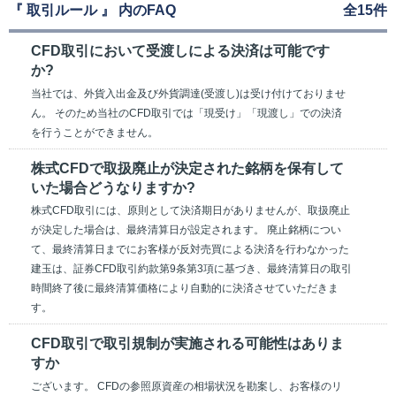
『 取引ルール 』 内のFAQ
全15件
CFD取引において受渡しによる決済は可能です
か?
当社では、外貨入出金及び外貨調達(受渡し)は受け付けておりませ
ん。 そのため当社のCFD取引では「現受け」「現渡し」での決済
を行うことができません。
株式CFDで取扱廃止が決定された銘柄を保有して
いた場合どうなりますか?
株式CFD取引には、原則として決済期日がありませんが、取扱廃止
が決定した場合は、最終清算日が設定されます。 廃止銘柄につい
て、最終清算日までにお客様が反対売買による決済を行わなかった
建玉は、証券CFD取引約款第9条第3項に基づき、最終清算日の取引
時間終了後に最終清算価格により自動的に決済させていただきま
す。
CFD取引で取引規制が実施される可能性はありま
すか
ございます。 CFDの参照原資産の相場状況を勘案し、お客様のリ