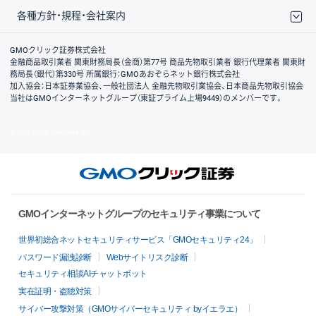
各種方針・規程・会社案内
取引規程・約款
サイトマップ
その他のご案内
個人情報保護方針
最良執行方針
サイトのご利用について
ディスクレイマー
信託保全
リスク説明
会社案内
GMOクリック証券株式会社
金融商品取引業者 関東財務局長（金商）第77号 商品先物取引業者 銀行代理業者 関東財
務局長（銀代）第330号 所属銀行：GMOあおぞらネット銀行株式会社
加入協会：日本証券業協会、一般社団法人 金融先物取引業協会、日本商品先物取引協会
当社はGMOインターネットグループ（東証プライム上場9449）のメンバーです。
© GMO CLICK Securities, Inc.
GMOインターネットグループのセキュリティ事業について
世界初総合ネットセキュリティサービス「GMOセキュリティ24」
パスワード漏洩診断
Webサイトリスク診断
セキュリティ相談AIチャットボット
実在証明・盗聴対策
サイバー攻撃対策（GMOサイバーセキュリティ byイエラエ）