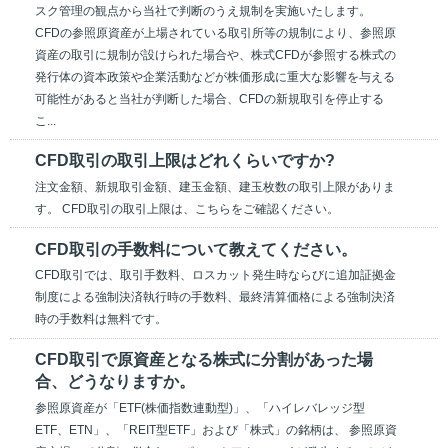
スク管理の観点から当社で判断のうえ規制を実施いたします。
CFDの参照原資産が上場されている取引所等の規制により、参照原
資産の取引に規制が設けられた場合や、株式CFDが参照する株式の
発行体の資本政策や企業活動などが株価形成に重大な影響を与える
可能性があると当社が判断した場合、CFDの新規取引を停止する
こ...
CFD取引の取引上限はどれくらいですか?
注文金額、新規取引金額、建玉金額、建玉枚数の取引上限がありま
す。 CFD取引の取引上限は、こちらをご確認ください。
CFD取引の手数料について教えてください。
CFD取引では、取引手数料、ロスカット発生時ならびに追加証拠金
制度による強制決済執行時の手数料、最終清算価格による強制決済
時の手数料は無料です。
CFD取引で原資産となる株式に分割があった場
合、どうなりますか。
参照原資産が「ETF(株価指数連動型)」、「ハイレバレッジ型
ETF、ETN」、「REIT型ETF」および「株式」の銘柄は、 参照原資