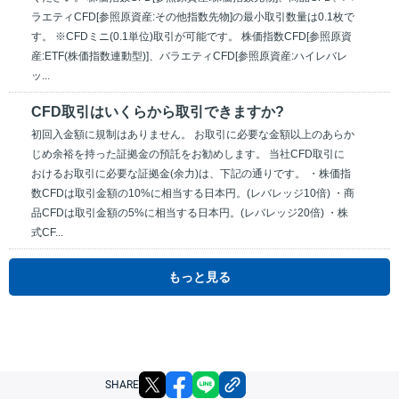
ラエティCFD[参照原資産:その他指数先物]の最小取引数量は0.1枚で
す。 ※CFDミニ(0.1単位)取引が可能です。 株価指数CFD[参照原資
産:ETF(株価指数連動型)]、バラエティCFD[参照原資産:ハイレバレ
ッ...
CFD取引はいくらから取引できますか?
初回入金額に規制はありません。 お取引に必要な金額以上のあらか
じめ余裕を持った証拠金の預託をお勧めします。 当社CFD取引に
おけるお取引に必要な証拠金(余力)は、下記の通りです。 ・株価指
数CFDは取引金額の10%に相当する日本円。(レバレッジ10倍) ・商
品CFDは取引金額の5%に相当する日本円。(レバレッジ20倍) ・株
式CF...
もっと見る
X
facebook
LINE
リンクをコピー
SHARE