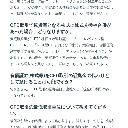
産市場にて分割、併合(コーポレートアクション)が発生することが
あります。 その場合、売買単位の整数倍かあるいは非整数倍かによ
って処理方法が異なります。 詳細は、こちらをご確認ください。
CFD取引で原資産となる株式に株式交換や合併が
あった場合、どうなりますか。
参照原資産が「ETF(株価指数連動型)」、「ハイレバレッジ型
ETF、ETN」、「REIT型ETF」および「株式」の銘柄は、 参照原資
産市場にて分割、併合(コーポレートアクション)が発生することが
あります。 その場合、売買単位の整数倍か、あるいは非整数倍かに
よって処理方法が異なります。 詳細はこちらをご確認ください。
有価証券(株式等)をCFD取引の証拠金の代わりと
して預けることは可能ですか?
できません。 CFD取引の証拠金は、当社では「現金(日本円)のみ」
となっています。
CFD取引の最低取引単位について教えてくださ
い。
最低取引単位は銘柄によって異なります。 詳しくはこちらをご確認
ください。 株価指数CFD[参照原資産:株価指数先物]、商品CFD、バ