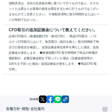
強制決済は、当社の任意処分権に基づいて行うものであり、ロスカ
ットとは異なりお客様の損失を限定するために行うものではござい
ませんのでご注意ください。 ※強制決済時に取引時間外またはレー
トが有効でなかった...
CFD取引の追加証拠金について教えてください。
証券CFD取引（株価指数CFD・株式CFD）・商品CFD取引・バラ
エティCFD取引において、毎営業日（祝日を除く）取引時間終了時
点で口座状況を確認し、追加証拠金発生条件を満たした場合、追加
証拠金が発生します。 ◆株価指数CFD 取引時間終了時点の時価評
価総額が、必要証拠金額を下回っていた場合（証拠金維持率が
100％を下回った場合）追加証拠金が発生します。 ◆商品CFD 取
引時...
X
facebook
LINE
リンクをコピー
SHARE
各種方針・規程・会社案内