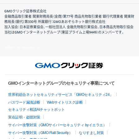
取引規程・約款
サイトマップ
その他のご案内
個人情報保護方針
最良執行方針
サイトのご利用について
ディスクレイマー
信託保全
リスク説明
会社案内
GMOクリック証券株式会社
金融商品取引業者 関東財務局長（金商）第77号 商品先物取引業者 銀行代理業者 関東財
務局長（銀代）第330号 所属銀行：GMOあおぞらネット銀行株式会社
加入協会：日本証券業協会、一般社団法人 金融先物取引業協会、日本商品先物取引協会
当社はGMOインターネットグループ（東証プライム上場9449）のメンバーです。
© GMO CLICK Securities, Inc.
GMOインターネットグループのセキュリティ事業について
世界初総合ネットセキュリティサービス「GMOセキュリティ24」
パスワード漏洩診断
Webサイトリスク診断
セキュリティ相談AIチャットボット
実在証明・盗聴対策
サイバー攻撃対策（GMOサイバーセキュリティ byイエラエ）
サイバー攻撃対策（GMO Flatt Security）
なりすまし対策