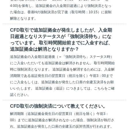
4:00)を保有し、追加証拠金の入金期日超過により強制決済となっ
た場合は、香港Hの強制決済が完了後（取引時間：10:15）に規制
解除となります。
CFD取引で追加証拠金が発生しましたが、入金期
日超過となりステータスが「強制決済待ち」にな
っています。 取引時間開始前までに入金すれば、
追加証拠金は解消となりますか？
追加証拠金の入金期日超過後（＝「強制決済待ち」ステータス時）
にご入金いただいても追加証拠金は解消されません。 取引時間開始
時に強制決済となります。 追加証拠金を解消するためには、入金解
消期限である追証発生日の翌営業日（祝日を除く）午前3：00まで
にご入金もしくは、追加証拠金が発生した口座の全建玉決済をお願
いいたします。 追加証拠金（追証）につきましては、こちらをご確
認ください。
CFD取引の強制決済について教えてください。
解消期限（追加証拠金発生日の翌営業日（祝日を除く）午前3：
00）までに追加証拠金が解消されなかった場合、強制決済が執行さ
れ、追加証拠金が発生した口座の全建玉の反対売買が行われます。