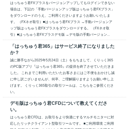
はっちゅう君FXプラスをバージョンアップしてもログインできない
場合は、下記の「手動バージョンアップ版はっちゅう君FXプラス」
をダウンロードのうえ、ご利用くださいますようお願いいたしま
す。 （FXネオ取引）■はっちゅう君FXプラス →手動バージョンア
ップ版はっちゅう君FXプラスをダウンロードする。 （FXネオ取
引）■はっちゅう君FXプラスデモ版 →デモ版の手動バージョン...
「はっちゅう君365」はサービス終了になりました
か？
誠に勝手ながら2025年5月24日（土）をもちまして、くりっく365
のPC版アプリ『はっちゅう君365』の提供を終了させていただきま
した。 これまでご利用いただいたお客さまにはご不便をおかけし誠
に申し訳ございませんが、何卒、ご理解賜りますようお願い申し上
げます。 くりっく365取引の取引ツールは、こちらをご参照くださ
い。
デモ版はっちゅう君CFDについて教えてくださ
い。
はっちゅう君CFDは、お取引をより快適にするマルチモニターに対
応したリッチクライアント型取引ツールです。 ■ご利用環境 ご利用