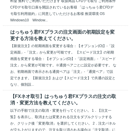
料金 無料でご利用いただけます 取扱商品 CFDデモ取引 ご利用条件
CFDデモ取引口座を開設されているお客様 「はっちゅう君CFDデ
モ取引利用規約」に同意していただけるお客様 推奨環境 OS
Windows10 Window...
はっちゅう君FXプラスの注文画面の初期設定を変
更する方法を教えてください。
【新規注文】の初期画面を変更する場合：【オプション(O)】-「設
定画面」-「注文」から変更が可能です。 【スピード注文】の初期
画面を変更する場合：【オプション(O)】-「設定画面」-「スピード
注文」から変更が可能です。※通貨ペアごとに設定が必要です。 な
お、初期画面で表示される通貨ペアは「注文」-「通貨ペア」で設
定できます。【新規注文】および【スピード注文】で共通の設定と
なり、個別設...
【FXネオ取引】はっちゅう君FXプラスの注文の取
消・変更方法を教えてください。
以下の手順で注文の取消・変更を行ってください。 1．【注文一
覧】を表示し、取消または変更される注文をダブルクリックする
か、クリック後「変更/取消」を選択してください。 2．注文パネル
が立ち上がりますので、注文を取り消される場合は「注文取消」に