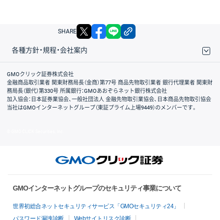
X
facebook
LINE
リンクをコピー
SHARE
各種方針・規程・会社案内
取引規程・約款
サイトマップ
その他のご案内
個人情報保護方針
最良執行方針
サイトのご利用について
ディスクレイマー
信託保全
リスク説明
会社案内
GMOクリック証券株式会社
金融商品取引業者 関東財務局長（金商）第77号 商品先物取引業者 銀行代理業者 関東財
務局長（銀代）第330号 所属銀行：GMOあおぞらネット銀行株式会社
加入協会：日本証券業協会、一般社団法人 金融先物取引業協会、日本商品先物取引協会
当社はGMOインターネットグループ（東証プライム上場9449）のメンバーです。
© GMO CLICK Securities, Inc.
GMOインターネットグループのセキュリティ事業について
世界初総合ネットセキュリティサービス「GMOセキュリティ24」
パスワード漏洩診断
Webサイトリスク診断