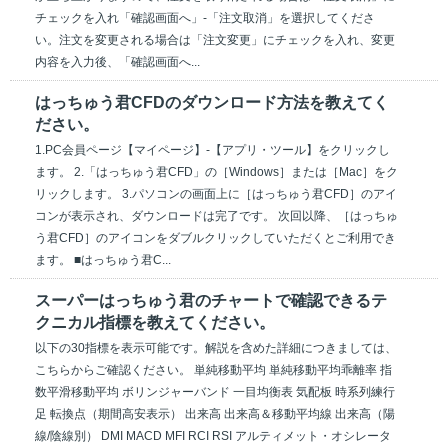
チェックを入れ「確認画面へ」-「注文取消」を選択してくださ
い。注文を変更される場合は「注文変更」にチェックを入れ、変更
内容を入力後、「確認画面へ...
はっちゅう君CFDのダウンロード方法を教えてく
ださい。
1.PC会員ページ【マイページ】-【アプリ・ツール】をクリックし
ます。 2.「はっちゅう君CFD」の［Windows］または［Mac］をク
リックします。 3.パソコンの画面上に［はっちゅう君CFD］のアイ
コンが表示され、ダウンロードは完了です。 次回以降、［はっちゅ
う君CFD］のアイコンをダブルクリックしていただくとご利用でき
ます。 ■はっちゅう君C...
スーパーはっちゅう君のチャートで確認できるテ
クニカル指標を教えてください。
以下の30指標を表示可能です。解説を含めた詳細につきましては、
こちらからご確認ください。 単純移動平均 単純移動平均乖離率 指
数平滑移動平均 ボリンジャーバンド 一目均衡表 気配板 時系列練行
足 転換点（期間高安表示） 出来高 出来高＆移動平均線 出来高（陽
線/陰線別） DMI MACD MFI RCI RSI アルティメット・オシレータ