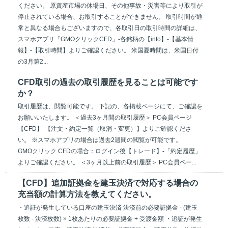
ください。 原資産市場の休場日、その他事故・災害等により取引が
停止されている場合、お取引することができません。 取引時間が通
常と異なる場合もございますので、各取引日の取引時間の詳細は、
スマホアプリ「GMOクリックCFD」-各銘柄の【info】-【基本情
報】-【取引時間】よりご確認ください。 米国夏時間は、米国日付
の3月第2...
CFD取引の過去の取引履歴を見ることは可能です
か？
取引履歴は、閲覧可能です。 下記の、各掲載ページにて、ご確認を
お願いいたします。 ＜過去3ヶ月間の取引履歴＞ PC会員ページ
【CFD】-【注文・約定一覧（取消・変更）】よりご確認くださ
い。 ※スマホアプリの場合は過去2週間の閲覧が可能です。
GMOクリック CFDの場合：ログイン後【トレード】-「約定履歴」
よりご確認ください。 ＜3ヶ月以上前の取引履歴＞ PC会員ペー...
【CFD】追加証拠金を建玉決済で対応する場合の
充当額の計算方法を教えてください。
・追証が発生している口座の建玉決済 決済前の必要証拠金 - (建玉
枚数 - 決済枚数) × 1枚あたりの必要証拠金 + 受渡金額 ・追証が発生