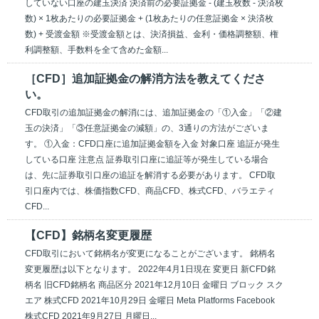
していない口座の建玉決済 決済前の必要証拠金 - (建玉枚数 - 決済枚
数) × 1枚あたりの必要証拠金 + (1枚あたりの任意証拠金 × 決済枚
数) + 受渡金額 ※受渡金額とは、決済損益、金利・価格調整額、権
利調整額、手数料を全て含めた金額...
［CFD］追加証拠金の解消方法を教えてくださ
い。
CFD取引の追加証拠金の解消には、追加証拠金の「①入金」「②建
玉の決済」「③任意証拠金の減額」の、3通りの方法がございま
す。 ①入金：CFD口座に追加証拠金額を入金 対象口座 追証が発生
している口座 注意点 証券取引口座に追証等が発生している場合
は、先に証券取引口座の追証を解消する必要があります。 CFD取
引口座内では、株価指数CFD、商品CFD、株式CFD、バラエティ
CFD...
【CFD】銘柄名変更履歴
CFD取引において銘柄名が変更になることがございます。 銘柄名
変更履歴は以下となります。 2022年4月1日現在 変更日 新CFD銘
柄名 旧CFD銘柄名 商品区分 2021年12月10日 金曜日 ブロック スク
エア 株式CFD 2021年10月29日 金曜日 Meta Platforms Facebook
株式CFD 2021年9月27日 月曜日...