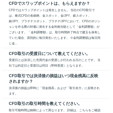
CFDでスワップポイントは、もらえますか？
CFDではスワップポイントは発生しません。 当社のCFD取引で
は、株式CFDの各銘柄、金スポット、金/JPY、銀スポット、
銀/JPY、プラチナスポット、プラチナ/JPYにおいて、CFDのポジシ
ョンを作る際の対価に発生する金利相当額として「金利調整額」が
ございます。 「金利調整額」は、取引時間終了時点で建玉を保有し
ていた場合、原則的に毎日発生いたします。 ※金利調整額は毎日同
じ金...
CFD取引の受渡日について教えてください。
受渡日とは決済した売買代金の受渡しが行われる日のことです。 当
社では約定日と受渡日は同日（即時受渡）となります。
CFD取引では決済後の損益はいつ現金残高に反映
されますか？
決済後の損益は即時に「現金残高」および「取引余力」に反映され
ます。
CFD取引の取引時間を教えてください。
取引可能時間は銘柄によって異なります。 詳細は、こちらをご確認