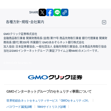
X
facebook
LINE
リンクをコピー
SHARE
各種方針・規程・会社案内
取引規程・約款
サイトマップ
その他のご案内
個人情報保護方針
最良執行方針
サイトのご利用について
ディスクレイマー
信託保全
リスク説明
会社案内
GMOクリック証券株式会社
金融商品取引業者 関東財務局長（金商）第77号 商品先物取引業者 銀行代理業者 関東財
務局長（銀代）第330号 所属銀行：GMOあおぞらネット銀行株式会社
加入協会：日本証券業協会、一般社団法人 金融先物取引業協会、日本商品先物取引協会
当社はGMOインターネットグループ（東証プライム上場9449）のメンバーです。
© GMO CLICK Securities, Inc.
GMOインターネットグループのセキュリティ事業について
世界初総合ネットセキュリティサービス「GMOセキュリティ24」
パスワード漏洩診断
Webサイトリスク診断