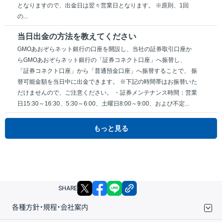
となりますので、出金日は翌々営業日となります。 ※原則、1回
の...
当日出金の方法を教えてください
GMOあおぞらネット銀行の口座を開設し、当社の証券取引口座か
らGMOあおぞらネット銀行の「証券コネクト口座」へ振替し、
「証券コネクト口座」から「普通預金口座」へ振替することで、 振
替可能金額を当日中に出金できます。 ※下記の時間帯はお振替いた
だけませんので、ご注意ください。 ・証券メンテナンス時間：営業
日15:30～16:30、5:30～6:00、土曜日8:00～9:00、および不定...
もっと見る
X
facebook
LINE
リンクをコピー
SHARE
各種方針・規程・会社案内
取引規程・約款
サイトマップ
その他のご案内
個人情報保護方針
最良執行方針
サイトのご利用について
ディスクレイマー
信託保全
リスク説明
会社案内