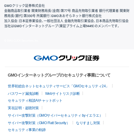
GMOクリック証券株式会社
金融商品取引業者 関東財務局長（金商）第77号 商品先物取引業者 銀行代理業者 関東財
務局長（銀代）第330号 所属銀行：GMOあおぞらネット銀行株式会社
加入協会：日本証券業協会、一般社団法人 金融先物取引業協会、日本商品先物取引協会
当社はGMOインターネットグループ（東証プライム上場9449）のメンバーです。
© GMO CLICK Securities, Inc.
GMOインターネットグループのセキュリティ事業について
世界初総合ネットセキュリティサービス「GMOセキュリティ24」
パスワード漏洩診断
Webサイトリスク診断
セキュリティ相談AIチャットボット
実在証明・盗聴対策
サイバー攻撃対策（GMOサイバーセキュリティ byイエラエ）
サイバー攻撃対策（GMO Flatt Security）
なりすまし対策
セキュリティ事業の軌跡