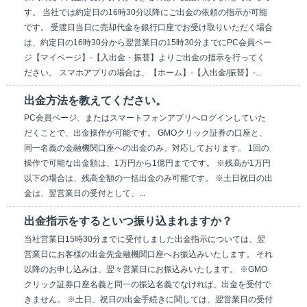
す。 当社では約定日の16時30分以降にご出金の依頼の指示が可能
です。 受渡日当日に売却代金を銀行口座でお受け取りいただく場合
は、約定日の16時30分から翌営業日の15時30分までにPC会員ペー
ジ【マイページ】-【入出金・振替】よりご出金の指示を行ってく
ださい。 スマホアプリの場合は、【ホーム】-【入出金/振替】-...
出金方法を教えてください。
PC会員ページ、またはスマートフォンアプリへログインしていた
だくことで、出金操作が可能です。 GMOクリック証券の口座と、
同一名義の金融機関口座への出金のみ、対応しております。 1回の
操作で可能な出金額は、1万円から1億円までです。 ※残高が1万円
以下の場合は、残高全額の一括出金のみ可能です。 ※土日祝日の出
金は、翌営業日の受付として、...
出金指示をするといつ振り込まれますか？
当社営業日15時30分までに受付しました出金指示については、翌
営業日にお客様の出金先金融機関口座へお振込みいたします。 それ
以降のお申し込みは、翌々営業日にお振込みいたします。 ※GMO
クリック証券口座名義と同一の振込名義でなければ、出金を受付で
きません。 ※土日、祝日の出金手続きに関しては、翌営業日の受付