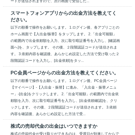
ードが送信されますので、次の画面で受信した...
スマートフォンアプリからの出金方法を教えてく
ださい。
以下の順番で操作をお願いします。 1.ログイン後、各アプリごとの
ホーム画面で【入出金/振替】をタップします。 2.「出金可能額」
の範囲内で出金依頼額を入力、次に取引暗証番号を入力し、[確認画
面へ]を、タップします。 その後、２段階認証コードが送信されま
す。 3.依頼内容を確認後、あらかじめ設定した方法で受け取った２
段階認証コードを入力し、[出金依頼]をタッ...
PC会員ページからの出金方法を教えてください。
以下の順番で操作をお願いします。 1.ログイン後、PC会員ページ
【マイページ】-【入出金・振替】に進み、「入出金・振替メニュ
ー」-[出金]をクリックします。 2.「出金可能額」の範囲内で出金依
頼額を入力、次に取引暗証番号を入力し、[出金依頼確認]を、クリ
ックします。 その後、２段階認証コードが送信されます。 3.依頼
内容を確認後、あらかじめ設定した方法で受...
株式の売却代金の出金はいつできますか
株式の売却代金が受け取りができるのは、受渡日が到来してからで