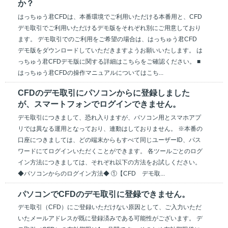
か？
はっちゅう君CFDは、本番環境でご利用いただける本番用と、CFD
デモ取引でご利用いただけるデモ版をそれぞれ別にご用意しており
ます。 デモ取引でのご利用をご希望の場合は、はっちゅう君CFD
デモ版をダウンロードしていただきますようお願いいたします。 は
っちゅう君CFDデモ版に関する詳細はこちらをご確認ください。 ■
はっちゅう君CFDの操作マニュアルについてはこち...
CFDのデモ取引にパソコンからに登録しました
が、スマートフォンでログインできません。
デモ取引につきまして、恐れ入りますが、パソコン用とスマホアプ
リでは異なる運用となっており、連動はしておりません。 ※本番の
口座につきましては、どの端末からもすべて同じユーザーID、パス
ワードにてログインいただくことができます。 各ツールごとのログ
イン方法につきましては、それぞれ以下の方法をお試しください。
◆パソコンからのログイン方法◆ ①【CFD デモ取...
パソコンでCFDのデモ取引に登録できません。
デモ取引（CFD）にご登録いただけない原因として、ご入力いただ
いたメールアドレスが既に登録済みである可能性がございます。 デ