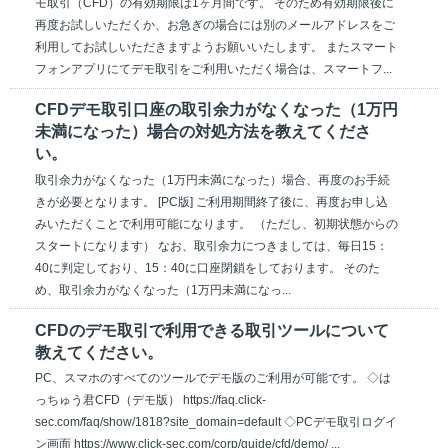
モ取引（CFD）の有効期限は1ヶ月間です。 そのため有効期限後に
再度お試しいただくか、お急ぎの場合には別のメールアドレスをご
利用してお試しいただきますようお願いいたします。 またスマート
フォンアプリにてデモ取引をご利用いただく場合は、スマートフ...
CFDデモ取引口座の取引余力がなくなった（1万円
未満になった）場合の対処方法を教えてくださ
い。
取引余力がなくなった（1万円未満になった）場合、再度のお手続
きが必要となります。 [PC版] ご利用期間終了後に、再度お申し込
みいただくことで利用可能になります。 （ただし、初期状態からの
スタートになります） なお、取引余力につきましては、毎日15：
40に判定しており、15：40に口座閉鎖をしております。 そのた
め、取引余力がなくなった（1万円未満になっ...
CFDのデモ取引で利用できる取引ツールについて
教えてください。
PC、スマホのすべてのツールでデモ版のご利用が可能です。 ◇は
っちゅう君CFD（デモ版） https://faq.click-
sec.com/faq/show/1818?site_domain=default ◇PCデモ取引ログイ
ン画面 https://www.click-sec.com/corp/guide/cfd/demo/ ...