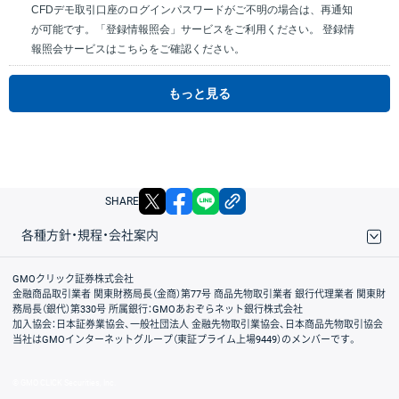
CFDデモ取引口座のログインパスワードがご不明の場合は、再通知
が可能です。「登録情報照会」サービスをご利用ください。 登録情
報照会サービスはこちらをご確認ください。
もっと見る
X
facebook
LINE
リンクをコピー
SHARE
各種方針・規程・会社案内
取引規程・約款
サイトマップ
その他のご案内
個人情報保護方針
最良執行方針
サイトのご利用について
ディスクレイマー
信託保全
リスク説明
会社案内
GMOクリック証券株式会社
金融商品取引業者 関東財務局長（金商）第77号 商品先物取引業者 銀行代理業者 関東財
務局長（銀代）第330号 所属銀行：GMOあおぞらネット銀行株式会社
加入協会：日本証券業協会、一般社団法人 金融先物取引業協会、日本商品先物取引協会
当社はGMOインターネットグループ（東証プライム上場9449）のメンバーです。
© GMO CLICK Securities, Inc.