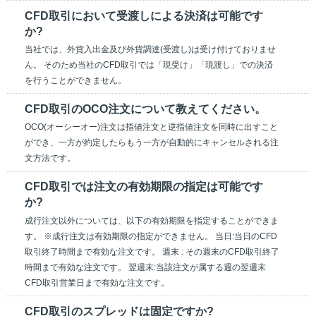
CFD取引において受渡しによる決済は可能です
か?
当社では、外貨入出金及び外貨調達(受渡し)は受け付けておりませ
ん。 そのため当社のCFD取引では「現受け」「現渡し」での決済
を行うことができません。
CFD取引のOCO注文について教えてください。
OCO(オーシーオー)注文は指値注文と逆指値注文を同時に出すこと
ができ、一方が約定したらもう一方が自動的にキャンセルされる注
文方法です。
CFD取引では注文の有効期限の指定は可能です
か?
成行注文以外については、以下の有効期限を指定することができま
す。 ※成行注文は有効期限の指定ができません。 当日:当日のCFD
取引終了時間まで有効な注文です。 週末 : その週末のCFD取引終了
時間まで有効な注文です。 翌週末:当該注文が属する週の翌週末
CFD取引営業日まで有効な注文です。
CFD取引のスプレッドは固定ですか?