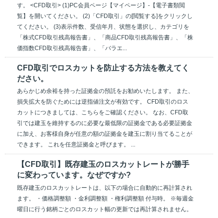
す。 <CFD取引> (1)PC会員ページ【マイページ】-【電子書類閲
覧】を開いてください。 (2)「CFD取引」の[閲覧する]をクリックし
てください。 (3)表示件数、受信年月、状態を選択し、カテゴリを
「株式CFD取引残高報告書」、「商品CFD取引残高報告書」、「株
価指数CFD取引残高報告書」、「バラエ...
CFD取引でロスカットを防止する方法を教えてく
ださい。
あらかじめ余裕を持った証拠金の預託をお勧めいたします。 また、
損失拡大を防ぐためには逆指値注文が有効です。 CFD取引のロス
カットにつきましては、こちらをご確認ください。 なお、CFD取
引では建玉を維持するのに必要な最低限の証拠金である必要証拠金
に加え、お客様自身が任意の額の証拠金を建玉に割り当てることが
できます。 これを任意証拠金と呼びます。 ...
【CFD取引】既存建玉のロスカットレートが勝手
に変わっています。なぜですか?
既存建玉のロスカットレートは、以下の場合に自動的に再計算され
ます。 ・価格調整額 ・金利調整額 ・権利調整額 付与時。 ※毎週金
曜日に行う銘柄ごとのロスカット幅の更新では再計算されません。