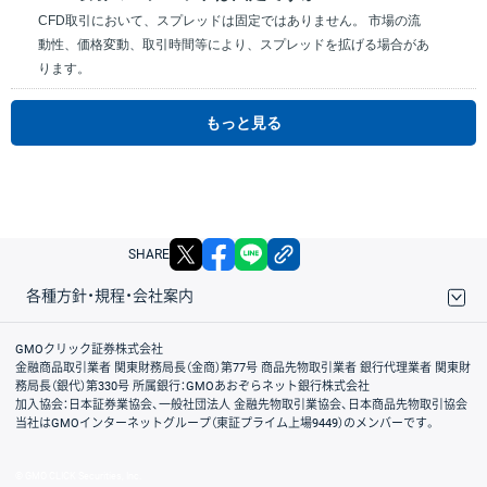
CFD取引において、スプレッドは固定ではありません。 市場の流
動性、価格変動、取引時間等により、スプレッドを拡げる場合があ
ります。
もっと見る
X
facebook
LINE
リンクをコピー
SHARE
各種方針・規程・会社案内
取引規程・約款
サイトマップ
その他のご案内
個人情報保護方針
最良執行方針
サイトのご利用について
ディスクレイマー
信託保全
リスク説明
会社案内
GMOクリック証券株式会社
金融商品取引業者 関東財務局長（金商）第77号 商品先物取引業者 銀行代理業者 関東財
務局長（銀代）第330号 所属銀行：GMOあおぞらネット銀行株式会社
加入協会：日本証券業協会、一般社団法人 金融先物取引業協会、日本商品先物取引協会
当社はGMOインターネットグループ（東証プライム上場9449）のメンバーです。
© GMO CLICK Securities, Inc.