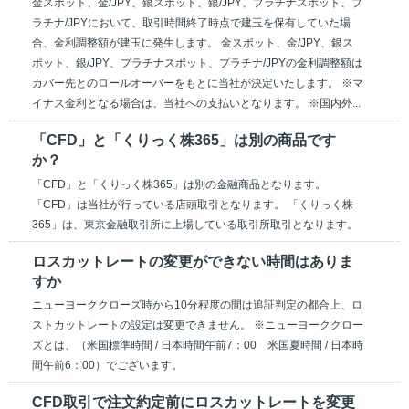
金スポット、金/JPY、銀スポット、銀/JPY、プラチナスポット、プ
ラチナ/JPYにおいて、取引時間終了時点で建玉を保有していた場
合、金利調整額が建玉に発生します。 金スポット、金/JPY、銀ス
ポット、銀/JPY、プラチナスポット、プラチナ/JPYの金利調整額は
カバー先とのロールオーバーをもとに当社が決定いたします。 ※マ
イナス金利となる場合は、当社への支払いとなります。 ※国内外...
「CFD」と「くりっく株365」は別の商品です
か？
「CFD」と「くりっく株365」は別の金融商品となります。
「CFD」は当社が行っている店頭取引となります。 「くりっく株
365」は、東京金融取引所に上場している取引所取引となります。
ロスカットレートの変更ができない時間はありま
すか
ニューヨーククローズ時から10分程度の間は追証判定の都合上、ロ
ストカットレートの設定は変更できません。 ※ニューヨーククロー
ズとは、（米国標準時間 / 日本時間午前7：00 米国夏時間 / 日本時
間午前6：00）でございます。
CFD取引で注文約定前にロスカットレートを変更