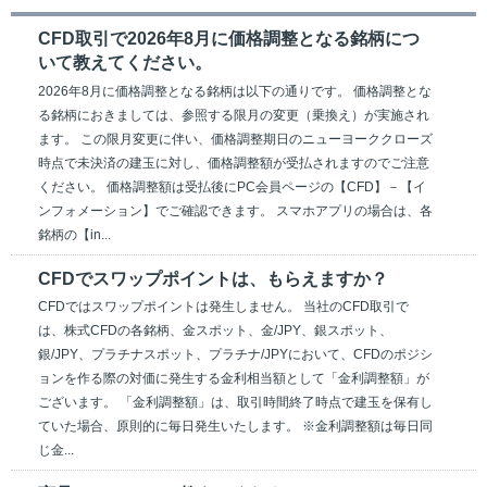
CFD取引で2026年8月に価格調整となる銘柄につ
いて教えてください。
2026年8月に価格調整となる銘柄は以下の通りです。 価格調整とな
る銘柄におきましては、参照する限月の変更（乗換え）が実施され
ます。 この限月変更に伴い、価格調整期日のニューヨーククローズ
時点で未決済の建玉に対し、価格調整額が受払されますのでご注意
ください。 価格調整額は受払後にPC会員ページの【CFD】－【イ
ンフォメーション】でご確認できます。 スマホアプリの場合は、各
銘柄の【in...
CFDでスワップポイントは、もらえますか？
CFDではスワップポイントは発生しません。 当社のCFD取引で
は、株式CFDの各銘柄、金スポット、金/JPY、銀スポット、
銀/JPY、プラチナスポット、プラチナ/JPYにおいて、CFDのポジシ
ョンを作る際の対価に発生する金利相当額として「金利調整額」が
ございます。 「金利調整額」は、取引時間終了時点で建玉を保有し
ていた場合、原則的に毎日発生いたします。 ※金利調整額は毎日同
じ金...