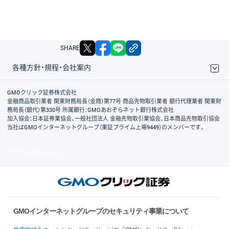
X
facebook
LINE
リンクをコピー
SHARE
各種方針・規程・会社案内
取引規程・約款
サイトマップ
その他のご案内
個人情報保護方針
最良執行方針
サイトのご利用について
ディスクレイマー
信託保全
リスク説明
会社案内
GMOクリック証券株式会社
金融商品取引業者 関東財務局長（金商）第77号 商品先物取引業者 銀行代理業者 関東財
務局長（銀代）第330号 所属銀行：GMOあおぞらネット銀行株式会社
加入協会：日本証券業協会、一般社団法人 金融先物取引業協会、日本商品先物取引協会
当社はGMOインターネットグループ（東証プライム上場9449）のメンバーです。
© GMO CLICK Securities, Inc.
GMOインターネットグループのセキュリティ事業について