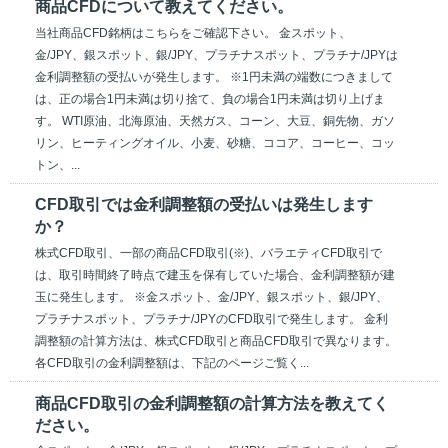
商品CFDについて教えてください。
当社商品CFD銘柄はこちらをご確認下さい。 金スポット、
金/JPY、銀スポット、銀/JPY、プラチナスポット、プラチナ/JPYは
金利調整額の受払いが発生します。 ※1円未満の端数につきまして
は、正の場合1円未満は切り捨て、負の場合1円未満は切り上げま
す。 WTI原油、北海原油、天然ガス、コーン、大豆、銅先物、ガソ
リン、ヒーティングオイル、小麦、砂糖、ココア、コーヒー、コッ
トン、...
CFD取引では金利調整額の受払いは発生します
か？
株式CFD取引、一部の商品CFD取引(※)、バラエティCFD取引で
は、取引時間終了時点で建玉を保有していた場合、金利調整額が建
玉に発生します。 ※金スポット、金/JPY、銀スポット、銀/JPY、
プラチナスポット、プラチナ/JPYのCFD取引で発生します。 金利
調整額の計算方法は、株式CFD取引と商品CFD取引で異なります。
各CFD取引の金利調整額は、下記のページご覧く...
商品CFD取引の金利調整額の計算方法を教えてく
ださい。