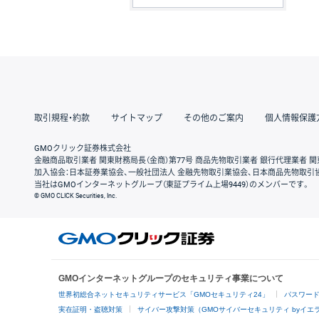
取引規程・約款
サイトマップ
その他のご案内
個人情報保護
GMOクリック証券株式会社
金融商品取引業者 関東財務局長（金商）第77号 商品先物取引業者 銀行代理業者 関
加入協会：日本証券業協会、一般社団法人 金融先物取引業協会、日本商品先物取引
当社はGMOインターネットグループ（東証プライム上場9449）のメンバーです。
© GMO CLICK Securities, Inc.
GMOインターネットグループのセキュリティ事業について
世界初総合ネットセキュリティサービス「GMOセキュリティ24」
パスワー
実在証明・盗聴対策
サイバー攻撃対策（GMOサイバーセキュリティ byイエ