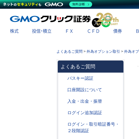
無料診断
X
LINE
株式
投信・積立
ＦＸ
ＣＦＤ
債券
よくあるご質問
>
外為オプション取引
>
外為オプ
よくあるご質問
パスキー認証
口座開設について
入金・出金・振替
ログイン追加認証
ログイン・取引暗証番号・
２段階認証