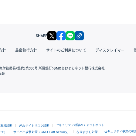
X
facebook
LINE
リンクをコピー
SHARE
方針
最良執行方針
サイトのご利用について
ディスクレイマー
東財務局長（銀代）第330号 所属銀行：GMOあおぞらネット銀行株式会社
協会
GMOクリック証券
セキュリティ相談AIチャットボット
ド漏洩診断
Webサイトリスク診断
セキュリティ事業の軌
ラエ）
サイバー攻撃対策（GMO Flatt Security）
なりすまし対策