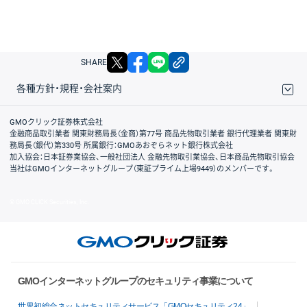
X
facebook
LINE
リンクをコピー
SHARE
各種方針・規程・会社案内
取引規程・約款
サイトマップ
その他のご案内
個人情報保護方針
最良執行方針
サイトのご利用について
ディスクレイマー
信託保全
リスク説明
会社案内
GMOクリック証券株式会社
金融商品取引業者 関東財務局長（金商）第77号 商品先物取引業者 銀行代理業者 関東財
務局長（銀代）第330号 所属銀行：GMOあおぞらネット銀行株式会社
加入協会：日本証券業協会、一般社団法人 金融先物取引業協会、日本商品先物取引協会
当社はGMOインターネットグループ（東証プライム上場9449）のメンバーです。
© GMO CLICK Securities, Inc.
GMOインターネットグループのセキュリティ事業について
世界初総合ネットセキュリティサービス「GMOセキュリティ24」