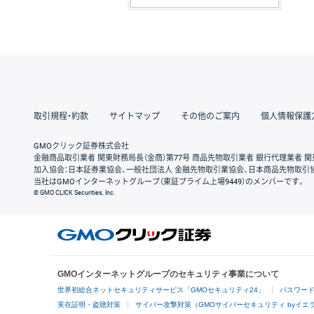
取引規程・約款
サイトマップ
その他のご案内
個人情報保護
GMOクリック証券株式会社
金融商品取引業者 関東財務局長（金商）第77号 商品先物取引業者 銀行代理業者 関
加入協会：日本証券業協会、一般社団法人 金融先物取引業協会、日本商品先物取引
当社はGMOインターネットグループ（東証プライム上場9449）のメンバーです。
© GMO CLICK Securities, Inc.
GMOインターネットグループのセキュリティ事業について
世界初総合ネットセキュリティサービス「GMOセキュリティ24」
パスワー
実在証明・盗聴対策
サイバー攻撃対策（GMOサイバーセキュリティ byイエ