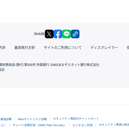
X
facebook
LINE
リンクをコピー
SHARE
方針
最良執行方針
サイトのご利用について
ディスクレイマー
東財務局長（銀代）第330号 所属銀行：GMOあおぞらネット銀行株式会社
協会
GMOクリック証券
セキュリティ相談AIチャットボット
ド漏洩診断
Webサイトリスク診断
セキュリティ事業の軌
ラエ）
サイバー攻撃対策（GMO Flatt Security）
なりすまし対策