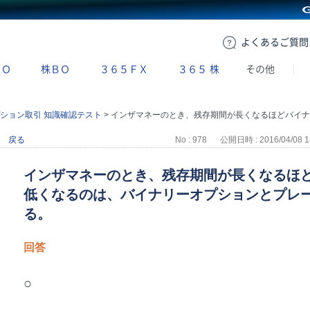
GMOクリック証券
よくある
ご質問
ＢＯ
株ＢＯ
３６５ＦＸ
３６５
株
その他
ション取引 知識確認テスト
>
インザマネーのとき、残存期間が長くなるほどバイナリーオプション価格は低くなるのは、バイナリーオプションとプレーンオプションの相違点である。
戻る
No : 978
公開日時 : 2016/04/08 1
インザマネーのとき、残存期間が長くなるほ
低くなるのは、バイナリーオプションとプレ
る。
回答
○