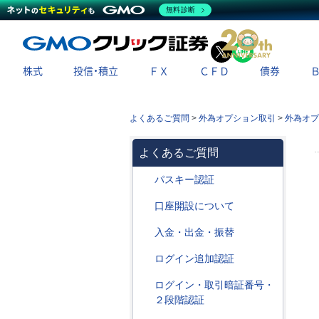
無料診断
X
LINE
株式
投信・積立
ＦＸ
ＣＦＤ
債券
よくあるご質問
>
外為オプション取引
>
外為オプ
よくあるご質問
パスキー認証
口座開設について
入金・出金・振替
ログイン追加認証
ログイン・取引暗証番号・
２段階認証