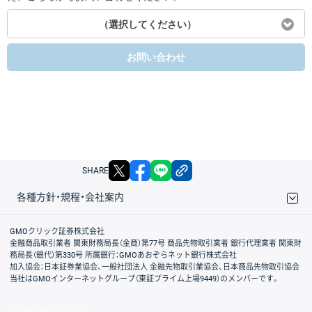
（選択してください）
お問い合わせ
X
facebook
LINE
リンクをコピー
SHARE
各種方針・規程・会社案内
取引規程・約款
サイトマップ
その他のご案内
個人情報保護方針
最良執行方針
サイトのご利用について
ディスクレイマー
信託保全
リスク説明
会社案内
GMOクリック証券株式会社
金融商品取引業者 関東財務局長（金商）第77号 商品先物取引業者 銀行代理業者 関東財
務局長（銀代）第330号 所属銀行：GMOあおぞらネット銀行株式会社
加入協会：日本証券業協会、一般社団法人 金融先物取引業協会、日本商品先物取引協会
当社はGMOインターネットグループ（東証プライム上場9449）のメンバーです。