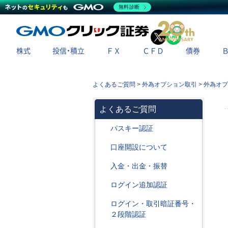
無料診断
X
LINE
株式
投信・積立
ＦＸ
ＣＦＤ
債券
よくあるご質問
>
外為オプション取引
>
外為オプ
よくあるご質問
パスキー認証
口座開設について
入金・出金・振替
ログイン追加認証
ログイン・取引暗証番号・
２段階認証