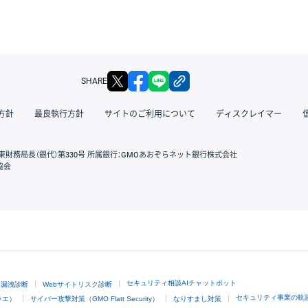
X
facebook
LINE
リンクをコピー
SHARE
方針
最良執行方針
サイトのご利用について
ディスクレイマー
東財務局長（銀代）第330号 所属銀行：GMOあおぞらネット銀行株式会社
協会
GMOクリック証券
セキュリティ相談AIチャットボット
ド漏洩診断
Webサイトリスク診断
セキュリティ事業の軌
ラエ）
サイバー攻撃対策（GMO Flatt Security）
なりすまし対策