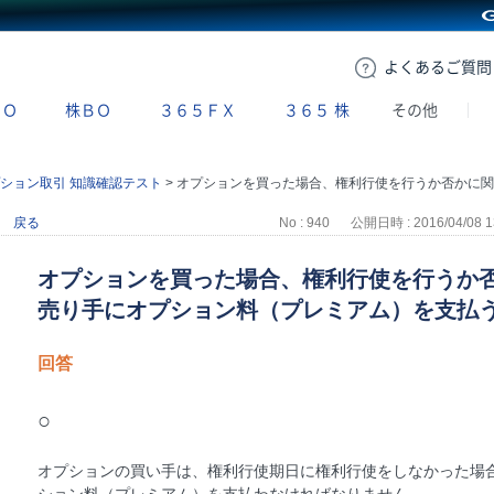
GMOクリック証券
よくある
ご質問
ＢＯ
株ＢＯ
３６５ＦＸ
３６５
株
その他
ション取引 知識確認テスト
>
オプションを買った場合、権利行使を行うか否かに関わらず、オプションの売り手にオプション料（プレミアム）を支払う必要がある。
戻る
No : 940
公開日時 : 2016/04/08 1
オプションを買った場合、権利行使を行うか
売り手にオプション料（プレミアム）を支払
回答
○
オプションの買い手は、権利行使期日に権利行使をしなかった場