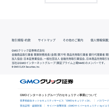
取引規程・約款
サイトマップ
その他のご案内
個人情報保護
GMOクリック証券株式会社
金融商品取引業者 関東財務局長（金商）第77号 商品先物取引業者 銀行代理業者 関
加入協会：日本証券業協会、一般社団法人 金融先物取引業協会、日本商品先物取引
当社はGMOインターネットグループ（東証プライム上場9449）のメンバーです。
© GMO CLICK Securities, Inc.
GMOインターネットグループのセキュリティ事業について
世界初総合ネットセキュリティサービス「GMOセキュリティ24」
パスワー
実在証明・盗聴対策
サイバー攻撃対策（GMOサイバーセキュリティ byイエ