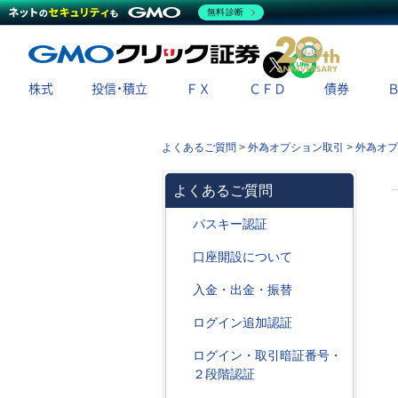
無料診断
X
LINE
株式
投信・積立
ＦＸ
ＣＦＤ
債券
よくあるご質問
>
外為オプション取引
>
外為オプ
よくあるご質問
パスキー認証
口座開設について
入金・出金・振替
ログイン追加認証
ログイン・取引暗証番号・
２段階認証