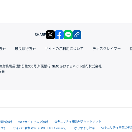
X
facebook
LINE
リンクをコピー
SHARE
方針
最良執行方針
サイトのご利用について
ディスクレイマー
東財務局長（銀代）第330号 所属銀行：GMOあおぞらネット銀行株式会社
協会
GMOクリック証券
セキュリティ相談AIチャットボット
ド漏洩診断
Webサイトリスク診断
セキュリティ事業の軌
ラエ）
サイバー攻撃対策（GMO Flatt Security）
なりすまし対策