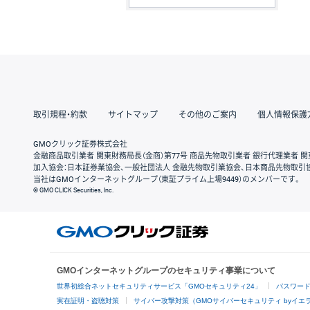
取引規程・約款
サイトマップ
その他のご案内
個人情報保護
GMOクリック証券株式会社
金融商品取引業者 関東財務局長（金商）第77号 商品先物取引業者 銀行代理業者 関
加入協会：日本証券業協会、一般社団法人 金融先物取引業協会、日本商品先物取引
当社はGMOインターネットグループ（東証プライム上場9449）のメンバーです。
© GMO CLICK Securities, Inc.
GMOインターネットグループのセキュリティ事業について
世界初総合ネットセキュリティサービス「GMOセキュリティ24」
パスワー
実在証明・盗聴対策
サイバー攻撃対策（GMOサイバーセキュリティ byイエ