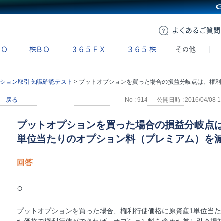
GMOクリック証券
よくある
ご質問
ＢＯ
株ＢＯ
３６５ＦＸ
３６５
株
その他
ション取引 知識確認テスト
>
プットオプションを買った場合の損益分岐点は、権利行使価格から原資産１単位当たりのオプション料（プレミアム）を減算した価格である。
戻る
No : 914
公開日時 : 2016/04/08 1
プットオプションを買った場合の損益分岐点
単位当たりのオプション料（プレミアム）を
回答
○
プットオプションを買った場合、権利行使価格に原資産1単位当