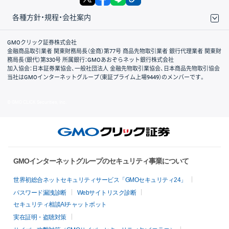
各種方針・規程・会社案内
取引規程・約款
サイトマップ
その他のご案内
個人情報保護方針
最良執行方針
サイトのご利用について
ディスクレイマー
信託保全
リスク説明
会社案内
GMOクリック証券株式会社
金融商品取引業者 関東財務局長（金商）第77号 商品先物取引業者 銀行代理業者 関東財
務局長（銀代）第330号 所属銀行：GMOあおぞらネット銀行株式会社
加入協会：日本証券業協会、一般社団法人 金融先物取引業協会、日本商品先物取引協会
当社はGMOインターネットグループ（東証プライム上場9449）のメンバーです。
© GMO CLICK Securities, Inc.
GMOインターネットグループのセキュリティ事業について
世界初総合ネットセキュリティサービス「GMOセキュリティ24」
パスワード漏洩診断
Webサイトリスク診断
セキュリティ相談AIチャットボット
実在証明・盗聴対策