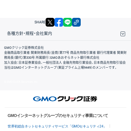
X
facebook
LINE
リンクをコピー
SHARE
各種方針・規程・会社案内
取引規程・約款
サイトマップ
その他のご案内
個人情報保護方針
最良執行方針
サイトのご利用について
ディスクレイマー
信託保全
リスク説明
会社案内
GMOクリック証券株式会社
金融商品取引業者 関東財務局長（金商）第77号 商品先物取引業者 銀行代理業者 関東財
務局長（銀代）第330号 所属銀行：GMOあおぞらネット銀行株式会社
加入協会：日本証券業協会、一般社団法人 金融先物取引業協会、日本商品先物取引協会
当社はGMOインターネットグループ（東証プライム上場9449）のメンバーです。
© GMO CLICK Securities, Inc.
GMOインターネットグループのセキュリティ事業について
世界初総合ネットセキュリティサービス「GMOセキュリティ24」