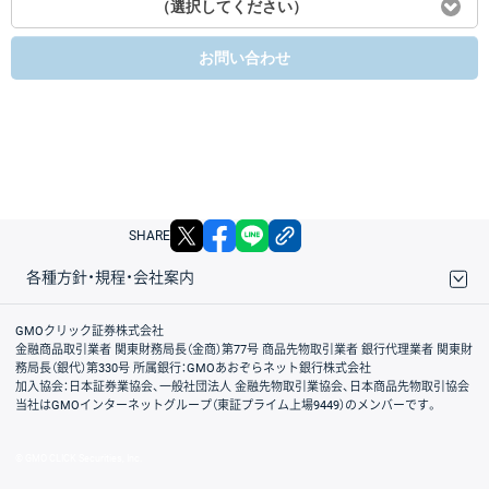
（選択してください）
お問い合わせ
X
facebook
LINE
リンクをコピー
SHARE
各種方針・規程・会社案内
取引規程・約款
サイトマップ
その他のご案内
個人情報保護方針
最良執行方針
サイトのご利用について
ディスクレイマー
信託保全
リスク説明
会社案内
GMOクリック証券株式会社
金融商品取引業者 関東財務局長（金商）第77号 商品先物取引業者 銀行代理業者 関東財
務局長（銀代）第330号 所属銀行：GMOあおぞらネット銀行株式会社
加入協会：日本証券業協会、一般社団法人 金融先物取引業協会、日本商品先物取引協会
当社はGMOインターネットグループ（東証プライム上場9449）のメンバーです。
© GMO CLICK Securities, Inc.