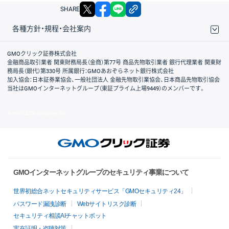
X
facebook
LINE
リンクをコピー
SHARE
各種方針・規程・会社案内
取引規程・約款
サイトマップ
その他のご案内
個人情報保護方針
最良執行方針
サイトのご利用について
ディスクレイマー
信託保全
リスク説明
会社案内
GMOクリック証券株式会社
金融商品取引業者 関東財務局長（金商）第77号 商品先物取引業者 銀行代理業者 関東財
務局長（銀代）第330号 所属銀行：GMOあおぞらネット銀行株式会社
加入協会：日本証券業協会、一般社団法人 金融先物取引業協会、日本商品先物取引協会
当社はGMOインターネットグループ（東証プライム上場9449）のメンバーです。
© GMO CLICK Securities, Inc.
GMOインターネットグループのセキュリティ事業について
世界初総合ネットセキュリティサービス「GMOセキュリティ24」
パスワード漏洩診断
Webサイトリスク診断
セキュリティ相談AIチャットボット
実在証明・盗聴対策