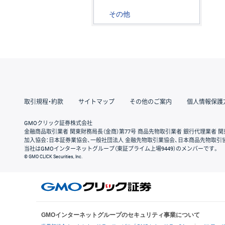
その他
取引規程・約款
サイトマップ
その他のご案内
個人情報保護
GMOクリック証券株式会社
金融商品取引業者 関東財務局長（金商）第77号 商品先物取引業者 銀行代理業者 関
加入協会：日本証券業協会、一般社団法人 金融先物取引業協会、日本商品先物取引
当社はGMOインターネットグループ（東証プライム上場9449）のメンバーです。
© GMO CLICK Securities, Inc.
GMOインターネットグループのセキュリティ事業について