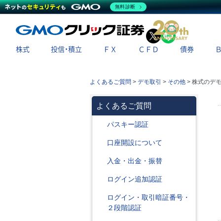
無料診断
X
LINE
株式
投信・積立
ＦＸ
ＣＦＤ
債券
よくあるご質問
>
デモ取引
>
その他
>
株式のデ
よくあるご質問
パスキー認証
口座開設について
入金・出金・振替
ログイン追加認証
ログイン・取引暗証番号・
２段階認証