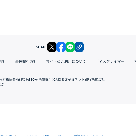
X
facebook
LINE
リンクをコピー
SHARE
方針
最良執行方針
サイトのご利用について
ディスクレイマー
東財務局長（銀代）第330号 所属銀行：GMOあおぞらネット銀行株式会社
協会
GMOクリック証券