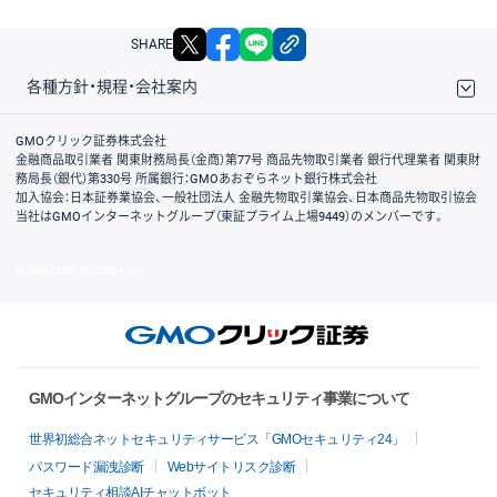
X
facebook
LINE
リンクをコピー
SHARE
各種方針・規程・会社案内
取引規程・約款
サイトマップ
その他のご案内
個人情報保護方針
最良執行方針
サイトのご利用について
ディスクレイマー
信託保全
リスク説明
会社案内
GMOクリック証券株式会社
金融商品取引業者 関東財務局長（金商）第77号 商品先物取引業者 銀行代理業者 関東財
務局長（銀代）第330号 所属銀行：GMOあおぞらネット銀行株式会社
加入協会：日本証券業協会、一般社団法人 金融先物取引業協会、日本商品先物取引協会
当社はGMOインターネットグループ（東証プライム上場9449）のメンバーです。
© GMO CLICK Securities, Inc.
GMOインターネットグループのセキュリティ事業について
世界初総合ネットセキュリティサービス「GMOセキュリティ24」
パスワード漏洩診断
Webサイトリスク診断
セキュリティ相談AIチャットボット