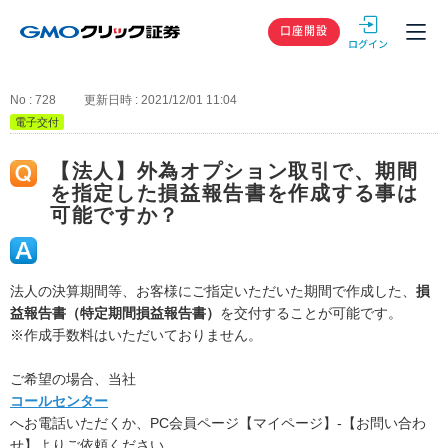
GMOクリック
口座開設
No : 728
更新日時 : 2021/12/01 11:04
電子交付
【法人】外為オプション取引で、期間
を指定した損益報告書を作成する事は
可能ですか？
法人の決算期間等、お客様にご指定いただいた期間で作成した、
損
益報告書（特定期間損益報告書）
を交付することが可能です。
※作成手数料はいただいておりません。
ご希望の場合、当社
コールセンター
へお電話いただくか、PC会員ページ【マイページ】-【お問い合わ
せ】よりご依頼ください。