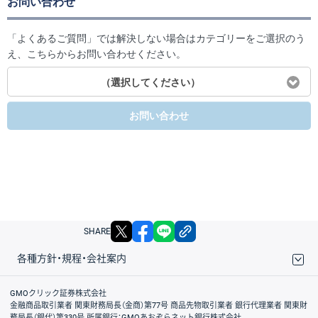
お問い合わせ
「よくあるご質問」では解決しない場合はカテゴリーをご選択のう
え、こちらからお問い合わせください。
（選択してください）
お問い合わせ
X
facebook
LINE
リンクをコピー
SHARE
各種方針・規程・会社案内
取引規程・約款
サイトマップ
その他のご案内
個人情報保護方針
最良執行方針
サイトのご利用について
ディスクレイマー
信託保全
リスク説明
会社案内
GMOクリック証券株式会社
金融商品取引業者 関東財務局長（金商）第77号 商品先物取引業者 銀行代理業者 関東財
務局長（銀代）第330号 所属銀行：GMOあおぞらネット銀行株式会社