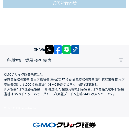
お問い合わせ
X
facebook
LINE
リンクをコピー
SHARE
各種方針・規程・会社案内
取引規程・約款
サイトマップ
その他のご案内
個人情報保護方針
最良執行方針
サイトのご利用について
ディスクレイマー
信託保全
リスク説明
会社案内
GMOクリック証券株式会社
金融商品取引業者 関東財務局長（金商）第77号 商品先物取引業者 銀行代理業者 関東財
務局長（銀代）第330号 所属銀行：GMOあおぞらネット銀行株式会社
加入協会：日本証券業協会、一般社団法人 金融先物取引業協会、日本商品先物取引協会
当社はGMOインターネットグループ（東証プライム上場9449）のメンバーです。
© GMO CLICK Securities, Inc.