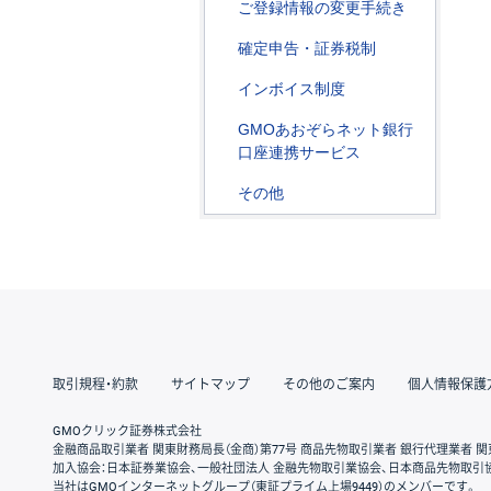
ご登録情報の変更手続き
確定申告・証券税制
インボイス制度
GMOあおぞらネット銀行
口座連携サービス
その他
取引規程・約款
サイトマップ
その他のご案内
個人情報保護
GMOクリック証券株式会社
金融商品取引業者 関東財務局長（金商）第77号 商品先物取引業者 銀行代理業者 関
加入協会：日本証券業協会、一般社団法人 金融先物取引業協会、日本商品先物取引
当社はGMOインターネットグループ（東証プライム上場9449）のメンバーです。