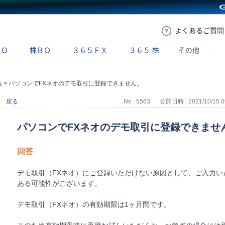
GMOクリック証券
よくある
ご質問
ＢＯ
株ＢＯ
３６５ＦＸ
３６５
株
その他
法
>
パソコンでFXネオのデモ取引に登録できません。
戻る
No : 5563
公開日時 : 2021/10/15 0
パソコンでFXネオのデモ取引に登録できませ
回答
デモ取引（FXネオ）にご登録いただけない原因として、ご入力い
ある可能性がございます。
デモ取引（FXネオ）の有効期限は1ヶ月間です。