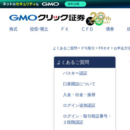
無料診断
X
LINE
株式
投信・積立
ＦＸ
ＣＦＤ
債券
よくあるご質問
>
デモ取引
>
FXネオ
>
お申込方
よくあるご質問
パスキー認証
口座開設について
入金・出金・振替
ログイン追加認証
ログイン・取引暗証番号・
２段階認証