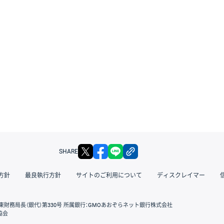
X
facebook
LINE
リンクをコピー
SHARE
方針
最良執行方針
サイトのご利用について
ディスクレイマー
東財務局長（銀代）第330号 所属銀行：GMOあおぞらネット銀行株式会社
協会