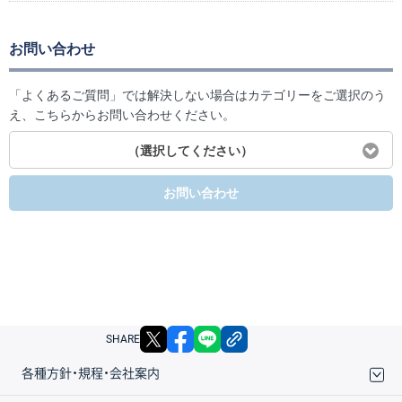
お問い合わせ
「よくあるご質問」では解決しない場合はカテゴリーをご選択のう
え、こちらからお問い合わせください。
（選択してください）
お問い合わせ
X
facebook
LINE
リンクをコピー
SHARE
各種方針・規程・会社案内
取引規程・約款
サイトマップ
その他のご案内
個人情報保護方針
最良執行方針
サイトのご利用について
ディスクレイマー
信託保全
リスク説明
会社案内