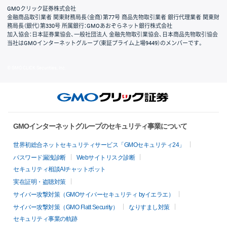
GMOクリック証券株式会社
金融商品取引業者 関東財務局長（金商）第77号 商品先物取引業者 銀行代理業者 関東財
務局長（銀代）第330号 所属銀行：GMOあおぞらネット銀行株式会社
加入協会：日本証券業協会、一般社団法人 金融先物取引業協会、日本商品先物取引協会
当社はGMOインターネットグループ（東証プライム上場9449）のメンバーです。
© GMO CLICK Securities, Inc.
GMOインターネットグループのセキュリティ事業について
世界初総合ネットセキュリティサービス「GMOセキュリティ24」
パスワード漏洩診断
Webサイトリスク診断
セキュリティ相談AIチャットボット
実在証明・盗聴対策
サイバー攻撃対策（GMOサイバーセキュリティ byイエラエ）
サイバー攻撃対策（GMO Flatt Security）
なりすまし対策
セキュリティ事業の軌跡