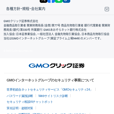
各種方針・規程・会社案内
取引規程・約款
サイトマップ
その他のご案内
個人情報保護方針
最良執行方針
サイトのご利用について
ディスクレイマー
信託保全
リスク説明
会社案内
GMOクリック証券株式会社
金融商品取引業者 関東財務局長（金商）第77号 商品先物取引業者 銀行代理業者 関東財
務局長（銀代）第330号 所属銀行：GMOあおぞらネット銀行株式会社
加入協会：日本証券業協会、一般社団法人 金融先物取引業協会、日本商品先物取引協会
当社はGMOインターネットグループ（東証プライム上場9449）のメンバーです。
© GMO CLICK Securities, Inc.
GMOインターネットグループのセキュリティ事業について
世界初総合ネットセキュリティサービス「GMOセキュリティ24」
パスワード漏洩診断
Webサイトリスク診断
セキュリティ相談AIチャットボット
実在証明・盗聴対策