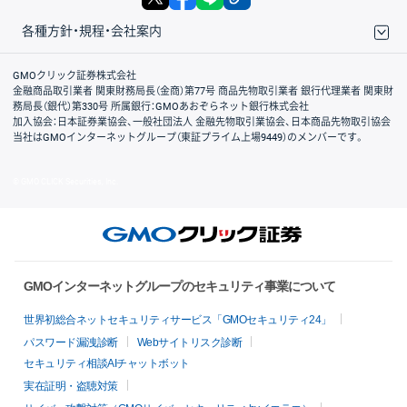
各種方針・規程・会社案内
取引規程・約款
サイトマップ
その他のご案内
個人情報保護方針
最良執行方針
サイトのご利用について
ディスクレイマー
信託保全
リスク説明
会社案内
GMOクリック証券株式会社
金融商品取引業者 関東財務局長（金商）第77号 商品先物取引業者 銀行代理業者 関東財
務局長（銀代）第330号 所属銀行：GMOあおぞらネット銀行株式会社
加入協会：日本証券業協会、一般社団法人 金融先物取引業協会、日本商品先物取引協会
当社はGMOインターネットグループ（東証プライム上場9449）のメンバーです。
© GMO CLICK Securities, Inc.
GMOインターネットグループのセキュリティ事業について
世界初総合ネットセキュリティサービス「GMOセキュリティ24」
パスワード漏洩診断
Webサイトリスク診断
セキュリティ相談AIチャットボット
実在証明・盗聴対策