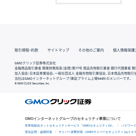
取引規程・約款
サイトマップ
その他のご案内
個人情報保護
GMOクリック証券株式会社
金融商品取引業者 関東財務局長（金商）第77号 商品先物取引業者 銀行代理業者 関
加入協会：日本証券業協会、一般社団法人 金融先物取引業協会、日本商品先物取引
当社はGMOインターネットグループ（東証プライム上場9449）のメンバーです。
© GMO CLICK Securities, Inc.
GMOインターネットグループのセキュリティ事業について
世界初総合ネットセキュリティサービス「GMOセキュリティ24」
パスワー
実在証明・盗聴対策
サイバー攻撃対策（GMOサイバーセキュリティ byイエ