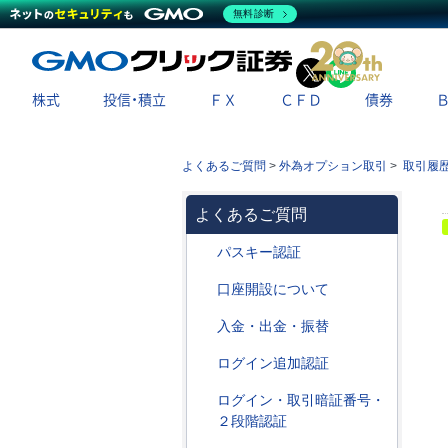
無料診断
X
LINE
株式
投信・積立
ＦＸ
ＣＦＤ
債券
よくあるご質問
>
外為オプション取引
>
取引履
よくあるご質問
パスキー認証
口座開設について
入金・出金・振替
ログイン追加認証
ログイン・取引暗証番号・
２段階認証