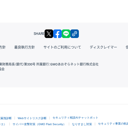
X
facebook
LINE
リンクをコピー
SHARE
方針
最良執行方針
サイトのご利用について
ディスクレイマー
東財務局長（銀代）第330号 所属銀行：GMOあおぞらネット銀行株式会社
協会
GMOクリック証券
セキュリティ相談AIチャットボット
ド漏洩診断
Webサイトリスク診断
セキュリティ事業の軌
ラエ）
サイバー攻撃対策（GMO Flatt Security）
なりすまし対策