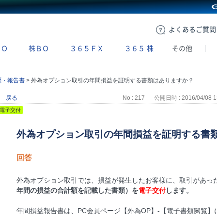
GMOクリック証券
よくある
ご質問
ＢＯ
株ＢＯ
３６５ＦＸ
３６５
株
その他
歴・報告書
>
外為オプション取引の年間損益を証明する書類はありますか？
戻る
No : 217
公開日時 : 2016/04/08 1
電子交付
外為オプション取引の年間損益を証明する書
回答
外為オプション取引では、損益が発生したお客様に、取引があっ
年間の損益の合計額を記載した書類）を
電子交付
します。
年間損益報告書は、PC会員ページ【外為OP】-【電子書類閲覧